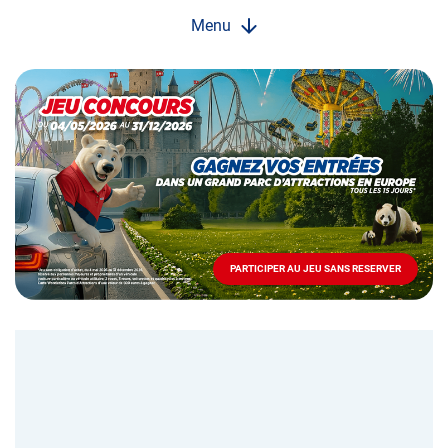
Menu
Opération
spéciale
Mai
-
Décembre
2026
-
Locations
PARTICIPER AU JEU SANS RESERVER
PARTICIPER
AU
JEU
SANS
RESERVER