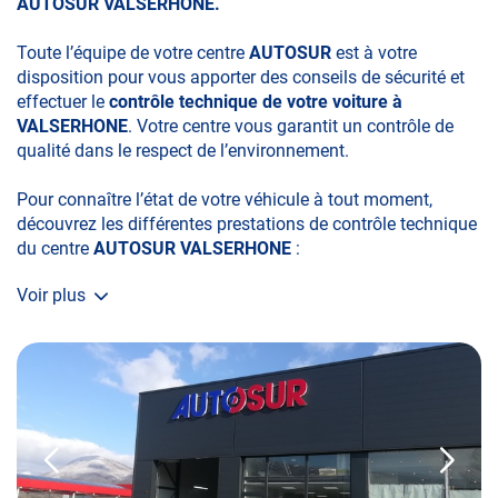
AUTOSUR VALSERHONE.
Toute l’équipe de votre centre
AUTOSUR
est à votre
disposition pour vous apporter des conseils de sécurité et
effectuer le
contrôle technique de votre voiture à
VALSERHONE
. Votre centre vous garantit un contrôle de
qualité dans le respect de l’environnement.
Pour connaître l’état de votre véhicule à tout moment,
découvrez les différentes prestations de contrôle technique
du centre
AUTOSUR VALSERHONE
:
Voir plus
• le contrôle technique obligatoire
• la contre-visite
• le contrôle pollution
• le contrôle des véhicules hybrides ou électriques
• Le contrôle de la Catégorie L (moto, scooter, mobylette, 3