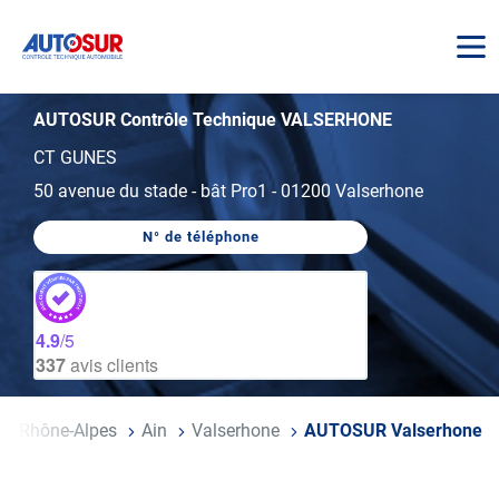
AUTOSUR
AUTOSUR Contrôle Technique VALSERHONE
CT GUNES
50 avenue du stade
-
bât Pro1
-
01200 Valserhone
N° de téléphone
AFFICHER
LE
NUMÉRO
DE
TÉLÉPHONE
DU
4.9
/5
CENTRE
337
avis clients
AUTOSUR
VALSERHONE
ne-Rhône-Alpes
Ain
Valserhone
AUTOSUR Valserhone