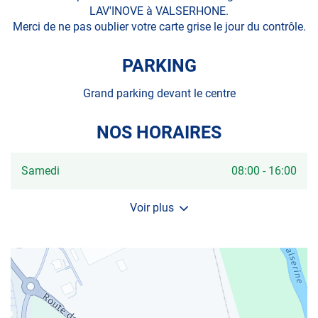
LAV'INOVE à VALSERHONE.
Merci de ne pas oublier votre carte grise le jour du contrôle.
PARKING
Grand parking devant le centre
NOS HORAIRES
Horaires
Samedi
08:00
-
16:00
d'ouverture
d'aujourd'hui
Voir plus
et
les
horaires
d'ouverture
du
centre
AUTOSUR
VALSERHONE