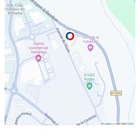
Leaflet
|
© 1987-2025
HERE