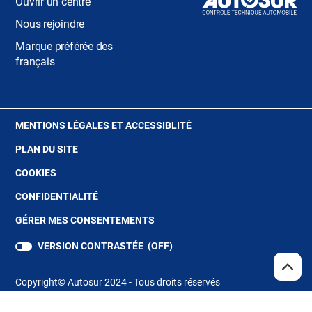
Ouvrir un centre
Nous rejoindre
Marque préférée des
français
(OUVRE
MENTIONS LÉGALES ET ACCESSIBLITÉ
DANS
PLAN DU SITE
UNE
NOUVELLE
(OUVRE
COOKIES
FENÊTRE)
DANS
(OUVRE
CONFIDENTIALITÉ
UNE
DANS
NOUVELLE
GÉRER MES CONSENTEMENTS
UNE
FENÊTRE)
NOUVELLE
VERSION CONTRASTÉE (
OFF
)
FENÊTRE)
REMO
(NAV
EN
Copyright© Autosur 2024 - Tous droits réservés
HAUT
DE
PAGE
Store Locator