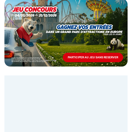
Opération
spéciale
Mai
-
Décembre
2026
-
Locations
PARTICIPER AU JEU SANS RESERVER
PARTICIPER
AU
JEU
SANS
RESERVER