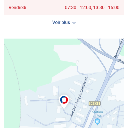
PIERRE-
DU-
Horaires
Vendredi
07:30
-
12:00
13:30
-
16:00
MONT
d'ouverture
d'aujourd'hui
Voir plus
et
les
horaires
d'ouverture
du
centre
AUTOSUR
SAINT-
PIERRE-
DU-
MONT