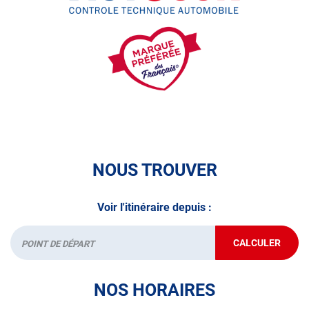
• le pré-contrôle contrôle technique ou contrôle technique
volontaire / partiel
N’attendez plus pour votre sécurité et faire vérifier votre
véhicule : Prenez RDV dans votre
centre de contrôle
technique.
A très bientôt chez
AUTOSUR SAINT-PIERRE-DU-MONT
.
*Prestation à vérifier auprès du centre
NOUS TROUVER
Voir l'itinéraire depuis :
CALCULER
JUSQU'AU
Départ
POINT
DE
VENTE
NOS HORAIRES
AUTOSUR
SAINT-