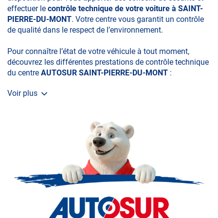
effectuer le
contrôle technique de votre voiture à SAINT-
PIERRE-DU-MONT
. Votre centre vous garantit un contrôle
de qualité dans le respect de l’environnement.
Pour connaître l’état de votre véhicule à tout moment,
découvrez les différentes prestations de contrôle technique
du centre
AUTOSUR SAINT-PIERRE-DU-MONT
:
Voir plus
• le contrôle technique obligatoire
• la contre-visite
• le contrôle pollution
• le contrôle des véhicules hybrides ou électriques
• le contrôle technique des véhicules GPL/Gaz*
• le contrôle de la Catégorie L (moto, scooter, mobylette, 3
roues, quad, voiturette, voiture sans permis)