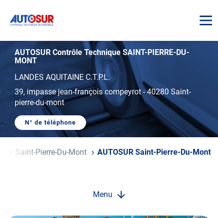
AUTOSUR
AUTOSUR Contrôle Technique SAINT-PIERRE-DU-
MONT
LANDES AQUITAINE C.T.P.L.
39, impasse jean-françois compeyrot
-
40280 Saint-
pierre-du-mont
N° de téléphone
AFFICHER
LE
NUMÉRO
DE
es
Saint-Pierre-Du-Mont
AUTOSUR Saint-Pierre-Du-Mont
TÉLÉPHONE
DU
CENTRE
AUTOSUR
SAINT-
PIERRE-
Menu
DU-
MONT