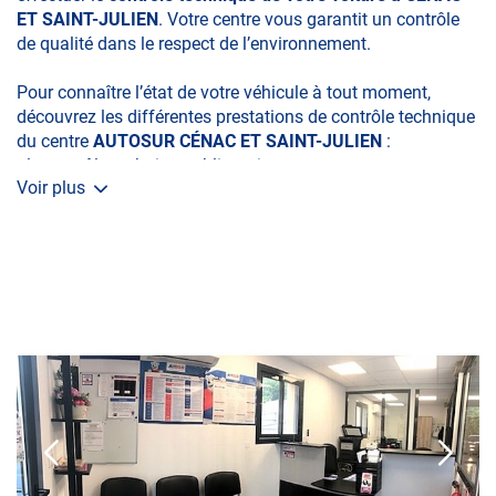
ET SAINT-JULIEN
. Votre centre vous garantit un contrôle
de qualité dans le respect de l’environnement.
Pour connaître l’état de votre véhicule à tout moment,
découvrez les différentes prestations de contrôle technique
du centre
AUTOSUR CÉNAC ET SAINT-JULIEN
:
• le contrôle technique obligatoire
Voir plus
• la contre-visite
• le contrôle pollution
• Le contrôle de la Catégorie L (moto, scooter, mobylette, 3
roues, quad, voiturette, voiture sans permis)
• le contrôle des véhicules hybrides ou électriques
A très bientôt chez
AUTOSUR CÉNAC-ET-SAINT-JULIEN
.