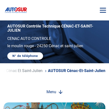
AUTOSUR
AUTOSUR Contrôle Technique CÉNAC-ET-SAINT-
JULIEN
CENAC AUTO CONTROLE
le moulin rouge
-
24250 Cénac et saint-julien
N° de téléphone
AFFICHER
LE
NUMÉRO
DE
e
Cénac Et Saint-Julien
AUTOSUR Cénac-Et-Saint-Julien
TÉLÉPHONE
DU
CENTRE
AUTOSUR
CÉNAC-
ET-
Menu
SAINT-
JULIEN
Opération