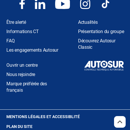
Être alerté
Actualités
Informations CT
Présentation du groupe
FAQ
Découvrez Autosur
Classic
Les engagements Autosur
Ouvrir un centre
Nous rejoindre
Marque préférée des
français
(OUVRE
MENTIONS LÉGALES ET ACCESSIBLITÉ
DANS
REMO
(NAV
PLAN DU SITE
EN
UNE