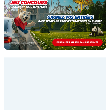
spéciale
Mai
-
Décembre
2026
-
Locations
PARTICIPER AU JEU SANS RESERVER
PARTICIPER
AU
JEU
SANS
RESERVER