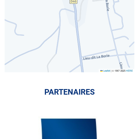
Leaflet
|
© 1987-2025
HERE
PARTENAIRES