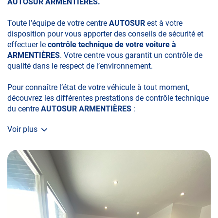
AUTOSUR ARMENTIÈRES.
Toute l’équipe de votre centre
AUTOSUR
est à votre
disposition pour vous apporter des conseils de sécurité et
effectuer le
contrôle technique de votre voiture à
ARMENTIÈRES
. Votre centre vous garantit un contrôle de
qualité dans le respect de l’environnement.
Pour connaître l’état de votre véhicule à tout moment,
découvrez les différentes prestations de contrôle technique
du centre
AUTOSUR ARMENTIÈRES
:
Voir plus
• le contrôle technique obligatoire
• la contre-visite
• le contrôle pollution
• le contrôle des véhicules hybrides ou électriques
• le contrôle technique des véhicules GPL/Gaz*