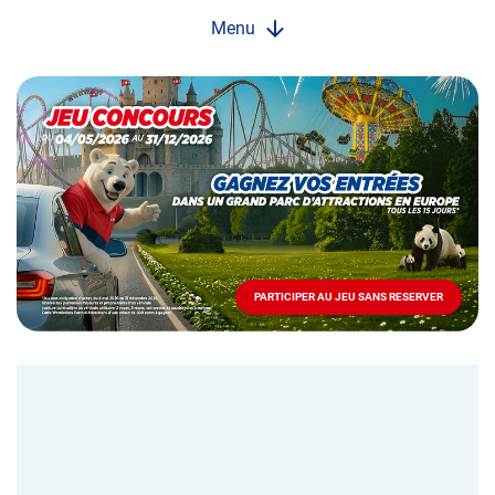
Menu
Opération
spéciale
Mai
-
Décembre
2026
-
Locations
PARTICIPER AU JEU SANS RESERVER
PARTICIPER
AU
JEU
SANS
RESERVER