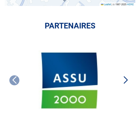
Leaflet
|
© 1987-2025
HERE
PARTENAIRES
ASSU
2000