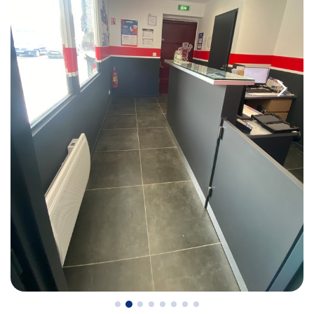
• le contrôle de la Catégorie L (moto, scooter, mobylette, 3
roues, quad, voiturette, voiture sans permis)
• le pré-contrôle contrôle technique ou contrôle technique
volontaire / partiel
N’attendez plus pour votre sécurité et faire vérifier votre
véhicule : Prenez RDV dans votre
centre de contrôle
technique.
A très bientôt chez
AUTOSUR ARMENTIÈRES
.
*Prestation à vérifier auprès du centre