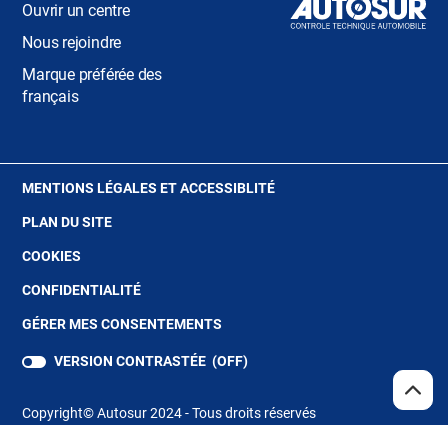
Ouvrir un centre
Nous rejoindre
Marque préférée des
français
(OUVRE
MENTIONS LÉGALES ET ACCESSIBLITÉ
DANS
PLAN DU SITE
UNE
NOUVELLE
(OUVRE
COOKIES
FENÊTRE)
DANS
(OUVRE
CONFIDENTIALITÉ
UNE
DANS
NOUVELLE
GÉRER MES CONSENTEMENTS
UNE
FENÊTRE)
NOUVELLE
VERSION CONTRASTÉE (
OFF
)
FENÊTRE)
REMO
(NAV
EN
Copyright© Autosur 2024 - Tous droits réservés
HAUT
DE
PAGE