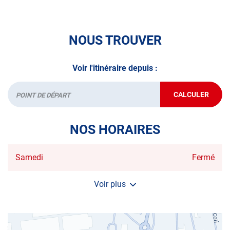
NOUS TROUVER
Voir l'itinéraire depuis :
CALCULER
JUSQU'AU
Départ
POINT
DE
VENTE
NOS HORAIRES
AUTOSUR
ARMENTIÈ
Horaires
Samedi
Fermé
d'ouverture
d'aujourd'hui
Voir plus
et
les
horaires
d'ouverture
du