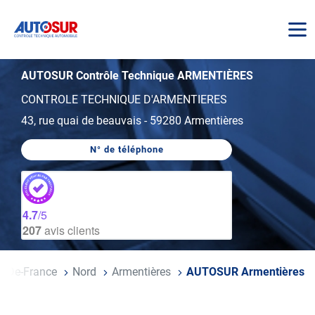
AUTOSUR
AUTOSUR Contrôle Technique ARMENTIÈRES
CONTROLE TECHNIQUE D'ARMENTIERES
43, rue quai de beauvais
-
59280 Armentières
N° de téléphone
AFFICHER
LE
NUMÉRO
DE
TÉLÉPHONE
DU
4.7
/5
CENTRE
207
avis clients
AUTOSUR
ARMENTIÈRES
s-De-France
Nord
Armentières
AUTOSUR Armentières