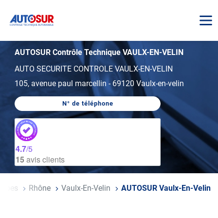
AUTOSUR
AUTOSUR Contrôle Technique VAULX-EN-VELIN
AUTO SECURITE CONTROLE VAULX-EN-VELIN
105, avenue paul marcellin
-
69120 Vaulx-en-velin
N° de téléphone
AFFICHER
LE
NUMÉRO
DE
TÉLÉPHONE
DU
4.7
/5
CENTRE
15
avis clients
AUTOSUR
VAULX-
EN-
VELIN
-Alpes
Rhône
Vaulx-En-Velin
AUTOSUR Vaulx-En-Velin