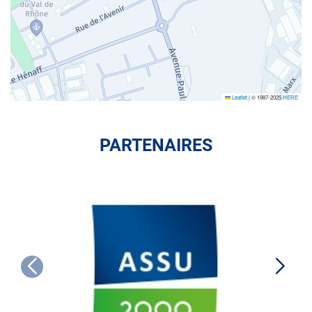
Leaflet
|
© 1987-2025
HERE
PARTENAIRES