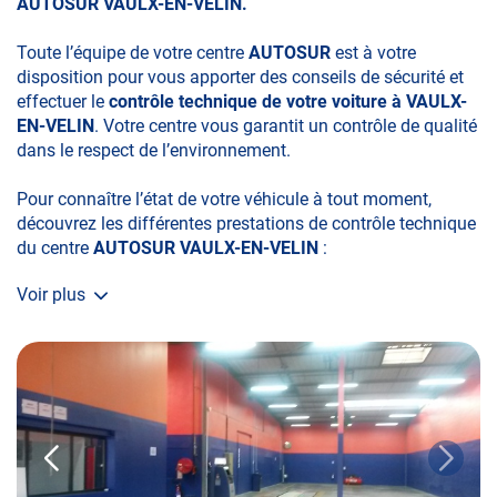
AUTOSUR VAULX-EN-VELIN.
Toute l’équipe de votre centre
AUTOSUR
est à votre
disposition pour vous apporter des conseils de sécurité et
effectuer le
contrôle technique de votre voiture à VAULX-
EN-VELIN
. Votre centre vous garantit un contrôle de qualité
dans le respect de l’environnement.
Pour connaître l’état de votre véhicule à tout moment,
découvrez les différentes prestations de contrôle technique
du centre
AUTOSUR VAULX-EN-VELIN
:
Voir plus
• le contrôle technique obligatoire
• la contre-visite
• le contrôle pollution
• le contrôle des véhicules hybrides ou électriques
• le contrôle technique des véhicules GPL/Gaz*