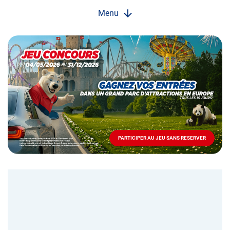
Menu
Opération
spéciale
Mai
-
Décembre
2026
-
Locations
PARTICIPER AU JEU SANS RESERVER
PARTICIPER
AU
JEU
SANS
RESERVER