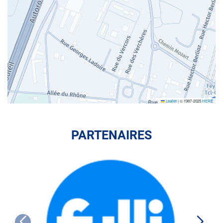
Leaflet
|
© 1987-2025
HERE
PARTENAIRES