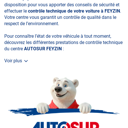
disposition pour vous apporter des conseils de sécurité et
effectuer le
contrôle technique de votre voiture à FEYZIN
.
Votre centre vous garantit un contrôle de qualité dans le
respect de l’environnement.
Pour connaître l’état de votre véhicule à tout moment,
découvrez les différentes prestations de contrôle technique
du centre
AUTOSUR FEYZIN
:
Voir plus
• le contrôle technique obligatoire
• la contre-visite
• le contrôle pollution
• le contrôle des véhicules hybrides ou électriques
• le contrôle technique des véhicules GPL/Gaz*
• le contrôle de la Catégorie L (moto, scooter, mobylette, 3