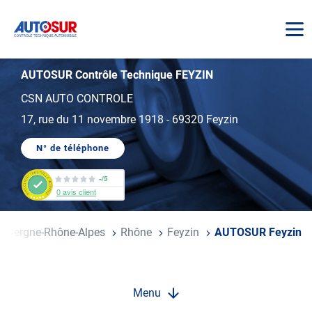
AUTOSUR
AUTOSUR Contrôle Technique FEYZIN
CSN AUTO CONTROLE
17, rue du 11 novembre 1918
-
69320 Feyzin
N° de téléphone
AFFICHER
LE
NUMÉRO
-
/5
DE
0
avis client
TÉLÉPHONE
DU
CENTRE
AUTOSUR
Auvergne-Rhône-Alpes
Rhône
Feyzin
AUTOSUR Feyzin
FEYZIN
Menu