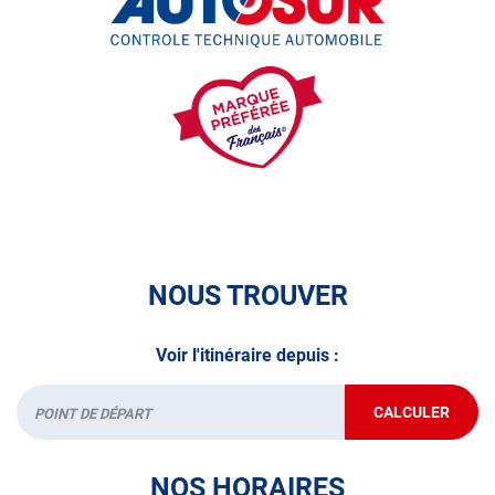
roues, quad, voiturette, voiture sans permis)
• le pré-contrôle contrôle technique ou contrôle technique
volontaire / partiel
N’attendez plus pour votre sécurité et faire vérifier votre
véhicule : Prenez RDV dans votre
centre de contrôle
technique.
A très bientôt chez
AUTOSUR FEYZIN
.
*Prestation à vérifier auprès du centre
NOUS TROUVER
Voir l'itinéraire depuis :
CALCULER
JUSQU'AU
Départ
POINT
DE
VENTE
NOS HORAIRES
AUTOSUR