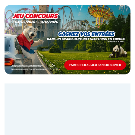
Opération
spéciale
Mai
-
Décembre
2026
-
Locations
PARTICIPER AU JEU SANS RESERVER
PARTICIPER
AU
JEU
SANS
RESERVER