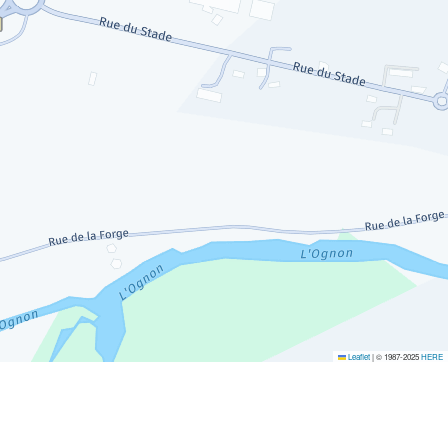
Leaflet
|
© 1987-2025
HERE