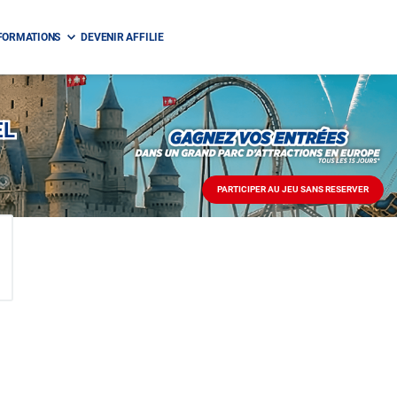
FORMATIONS
DEVENIR AFFILIE
EL
PARTICIPER AU JEU SANS RESERVER
PARTICIPER
AU
JEU
SANS
RESERVER