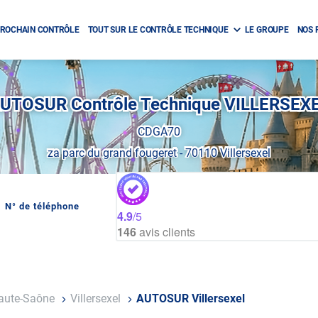
ROCHAIN CONTRÔLE
TOUT SUR LE CONTRÔLE TECHNIQUE
LE GROUPE
NOS 
UTOSUR Contrôle Technique VILLERSEX
CDGA70
za parc du grand fougeret
-
70110 Villersexel
N° de téléphone
AFFICHER
4.9
/5
LE
146
avis clients
NUMÉRO
DE
TÉLÉPHONE
DU
CENTRE
AUTOSUR
VILLERSEXEL
aute-Saône
Villersexel
AUTOSUR Villersexel