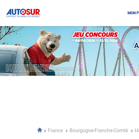
MON P
Opération
spéciale
Mai
A
-
Décembre
2026
-
Locations
Accueil
France
Bourgogne-Franche-Comté
H