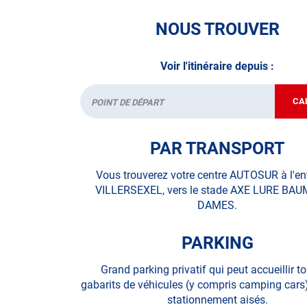
• le contrôle technique des véhicules GPL/Gaz*
NOUS TROUVER
• le contrôle de la Catégorie L (moto, scooter, m
Voir l'itinéraire depuis :
• le pré-contrôle contrôle technique ou contrôle 
N’attendez plus pour votre sécurité et faire vér
CA
Départ
contrôle technique.
PAR TRANSPORT
A très bientôt chez
AUTOSUR VILLERSEXEL
.
Vous trouverez votre centre AUTOSUR à l'en
*Prestation à vérifier auprès du centre
VILLERSEXEL, vers le stade AXE LURE BA
DAMES.
PARKING
Grand parking privatif qui peut accueillir to
gabarits de véhicules (y compris camping cars)
stationnement aisés.