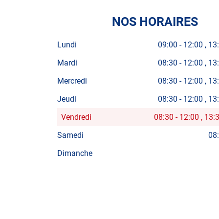
NOS HORAIRES
Lundi
09:00
-
12:00
13
Mardi
08:30
-
12:00
13
Mercredi
08:30
-
12:00
13
Jeudi
08:30
-
12:00
13
Vendredi
08:30
-
12:00
13:
Horaires
d'ouverture
Samedi
08
d'aujourd'hui
Dimanche