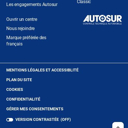
Classic
Les engagements Autosur
Ouvrir un centre
Nous rejoindre
Marque préférée des
français
(OUVRE
MENTIONS LÉGALES ET ACCESSIBLITÉ
DANS
PLAN DU SITE
UNE
NOUVELLE
(OUVRE
COOKIES
FENÊTRE)
DANS
(OUVRE
CONFIDENTIALITÉ
UNE
DANS
NOUVELLE
GÉRER MES CONSENTEMENTS
UNE
FENÊTRE)
NOUVELLE
VERSION CONTRASTÉE (
OFF
)
FENÊTRE)