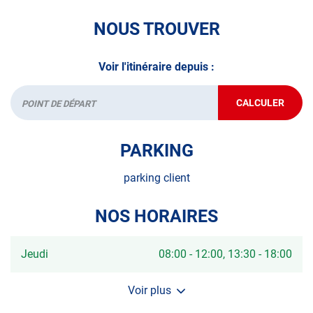
NOUS TROUVER
Voir l'itinéraire depuis :
CALCULER
JUSQU'AU
Départ
POINT
DE
VENTE
PARKING
AUTOSUR
VILLENEUV
DE-
parking client
LA-
RAHO
NOS HORAIRES
Horaires
Jeudi
08:00
-
12:00
13:30
-
18:00
d'ouverture
d'aujourd'hui
Voir plus
et
les