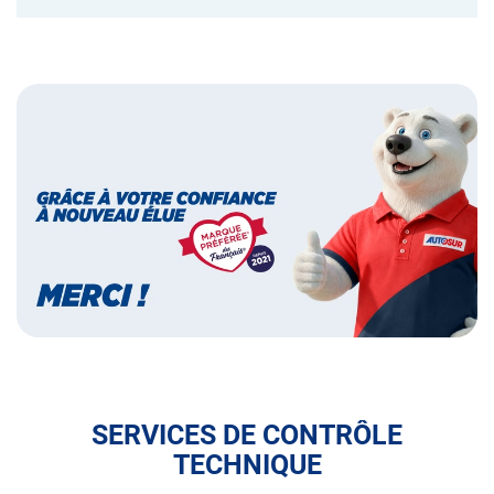
Bannières
Bannière
marque
préférée
des
français
SERVICES DE CONTRÔLE
TECHNIQUE