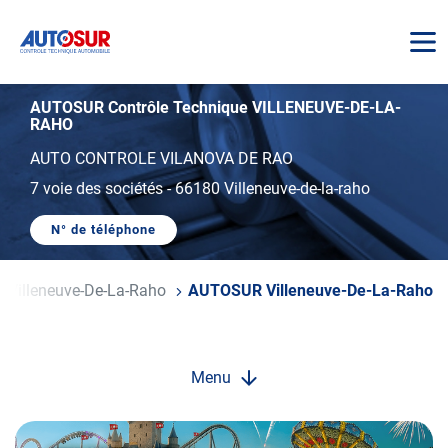
AUTOSUR
AUTOSUR Contrôle Technique VILLENEUVE-DE-LA-
RAHO
AUTO CONTROLE VILANOVA DE RAO
7 voie des sociétés
-
66180 Villeneuve-de-la-raho
N° de téléphone
AFFICHER
LE
NUMÉRO
DE
Villeneuve-De-La-Raho
AUTOSUR Villeneuve-De-La-Raho
TÉLÉPHONE
DU
CENTRE
AUTOSUR
VILLENEUVE-
DE-
Menu
LA-
RAHO
Opération