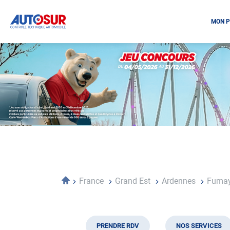
MON P
Opération
spéciale
Mai
-
Décembre
2026
-
Locations
Accueil
France
Grand Est
Ardennes
Fuma
PRENDRE RDV
NOS SERVICES