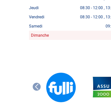
Jeudi
08:30
-
12:00
13
Vendredi
08:30
-
12:00
13
Samedi
09
Dimanche
Horaires
d'ouverture
d'aujourd'hui
FULLI
ASSU