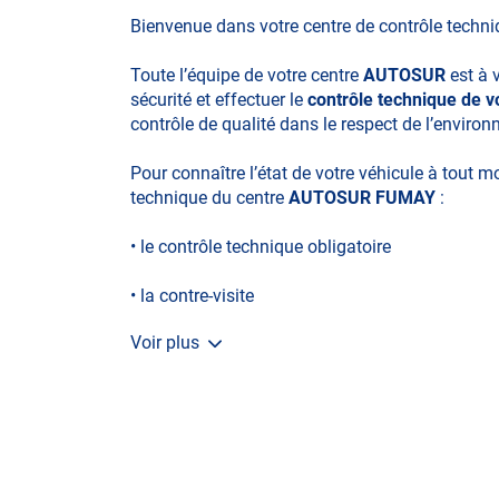
Bienvenue dans votre centre de contrôle techn
Toute l’équipe de votre centre
AUTOSUR
est à 
sécurité et effectuer le
contrôle technique de 
contrôle de qualité dans le respect de l’enviro
Pour connaître l’état de votre véhicule à tout 
technique du centre
AUTOSUR FUMAY
:
• le contrôle technique obligatoire
• la contre-visite
Voir plus
• le contrôle pollution
• le contrôle des véhicules hybrides ou électriq
• le contrôle technique des véhicules GPL/Gaz*
• le pré-contrôle contrôle technique ou contrôle 