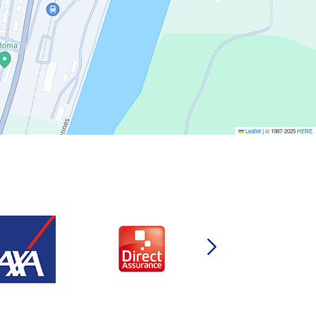
Leaflet
|
© 1987-2025
HERE
DIRECT