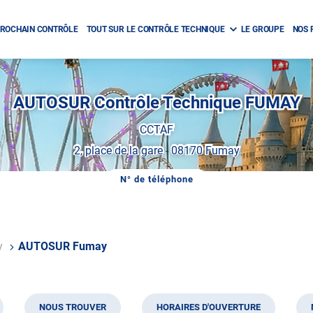
ROCHAIN CONTRÔLE
TOUT SUR LE CONTRÔLE TECHNIQUE
LE GROUPE
NOS 
AUTOSUR Contrôle Technique FUMAY
CCTAF
2, place de la gare
-
08170 Fumay
N° de téléphone
AFFICHER
LE
NUMÉRO
DE
TÉLÉPHONE
DU
y
AUTOSUR Fumay
CENTRE
AUTOSUR
FUMAY
NOUS TROUVER
HORAIRES D'OUVERTURE