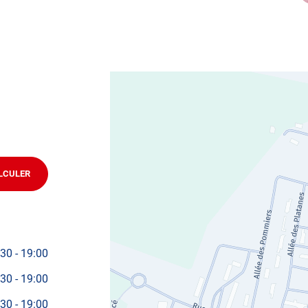
ifier votre véhicule : Prenez RDV dans votre
centre de
LCULER
JUSQU'AU
POINT
DE
VENTE
AUTOSUR
FUMAY
:30
-
19:00
:30
-
19:00
:30
-
19:00