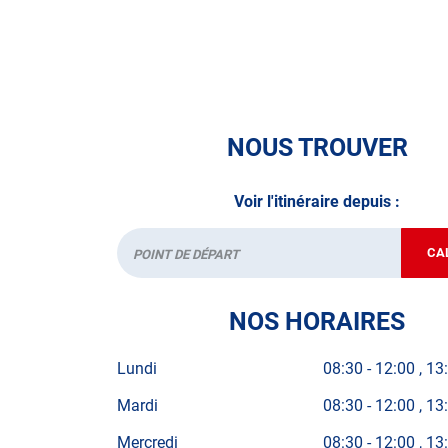
N’attendez plus pour votre sécurité et faire vér
contrôle technique.
A très bientôt chez
AUTOSUR FUMAY
.
NOUS TROUVER
*Prestation à vérifier auprès du centre
Voir l'itinéraire depuis :
CA
Départ
NOS HORAIRES
Lundi
08:30
-
12:00
13
Mardi
08:30
-
12:00
13
Mercredi
08:30
-
12:00
13