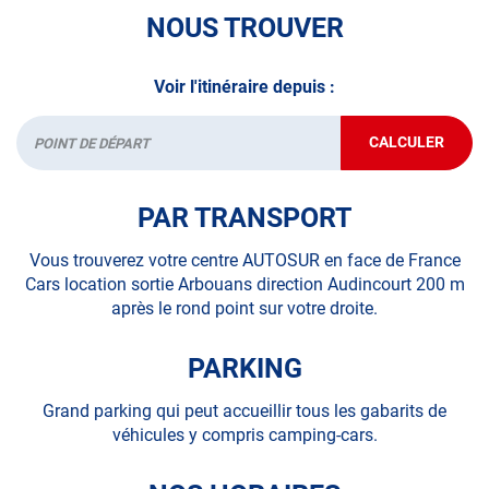
véhicule : Prenez RDV dans votre
centre de contrôle
NOUS TROUVER
technique.
Voir l'itinéraire depuis :
A très bientôt chez
AUTOSUR AUDINCOURT
.
*Prestation à vérifier auprès du centre
CALCULER
JUSQU'AU
Départ
POINT
DE
VENTE
PAR TRANSPORT
AUTOSUR
AUDINCOU
Vous trouverez votre centre AUTOSUR en face de France
Cars location sortie Arbouans direction Audincourt 200 m
après le rond point sur votre droite.
PARKING
Grand parking qui peut accueillir tous les gabarits de
véhicules y compris camping-cars.