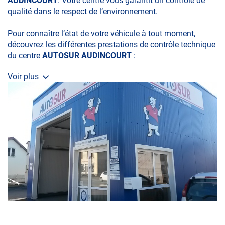
AUDINCOURT
. Votre centre vous garantit un contrôle de
qualité dans le respect de l’environnement.
Pour connaître l’état de votre véhicule à tout moment,
découvrez les différentes prestations de contrôle technique
du centre
AUTOSUR AUDINCOURT
:
Voir plus
• le contrôle technique obligatoire
• la contre-visite
• le contrôle pollution
• le contrôle des véhicules hybrides ou électriques
• le contrôle technique des véhicules GPL/Gaz*
• le pré-contrôle contrôle technique ou contrôle technique
volontaire / partiel
N’attendez plus pour votre sécurité et faire vérifier votre