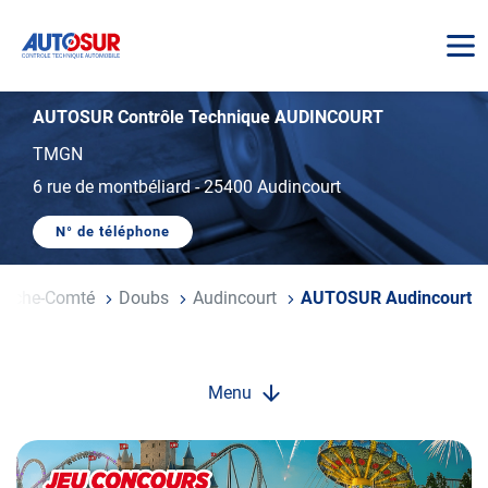
AUTOSUR
AUTOSUR Contrôle Technique AUDINCOURT
TMGN
6 rue de montbéliard
-
25400 Audincourt
N° de téléphone
AFFICHER
LE
NUMÉRO
DE
anche-Comté
Doubs
Audincourt
AUTOSUR Audincourt
TÉLÉPHONE
DU
CENTRE
AUTOSUR
AUDINCOURT
Menu
Opération
spéciale