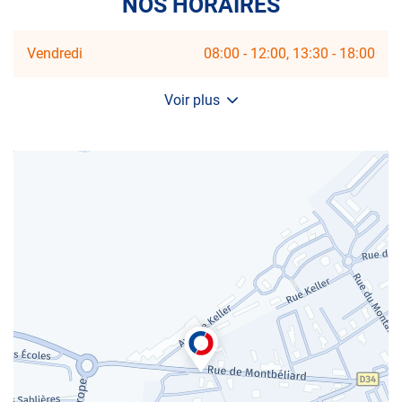
NOS HORAIRES
Horaires
Vendredi
08:00
-
12:00
13:30
-
18:00
d'ouverture
d'aujourd'hui
Voir plus
et
les
horaires
d'ouverture
du
centre
AUTOSUR
AUDINCOURT