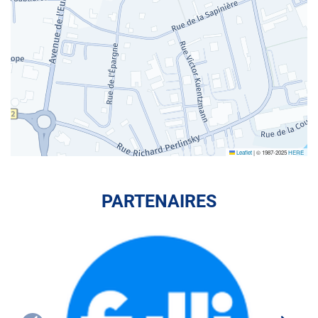
Leaflet
|
© 1987-2025
HERE
PARTENAIRES