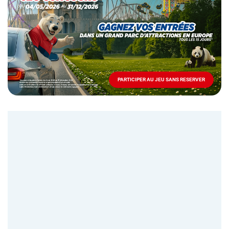
Mai
-
Décembre
2026
-
Locations
PARTICIPER AU JEU SANS RESERVER
PARTICIPER
AU
JEU
SANS
RESERVER