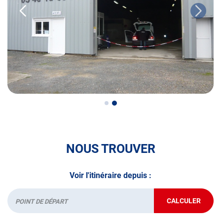
• le contrôle technique des véhicules GPL/Gaz*
• le contrôle de la Catégorie L (moto, scooter, mobylette, 3
roues, quad, voiturette, voiture sans permis)
• le pré-contrôle contrôle technique ou contrôle technique
volontaire / partiel
N’attendez plus pour votre sécurité et faire vérifier votre
véhicule : Prenez RDV dans votre
centre de contrôle
technique.
A très bientôt chez
AUTOSUR DANGE-SAINT-ROMAIN
.
NOUS TROUVER
*Prestation à vérifier auprès du centre
Voir l'itinéraire depuis :
CALCULER
JUSQU'AU
Départ
POINT
DE