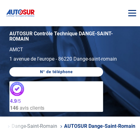
AUTOSUR
AUTOSUR Contrôle Technique DANGE-SAINT-
ROMAIN
AMCT
1 avenue de l'europe
-
86220 Dange-saint-romain
N° de téléphone
AFFICHER
LE
NUMÉRO
DE
TÉLÉPHONE
DU
4.9
/5
CENTRE
146
avis clients
AUTOSUR
DANGE-
SAINT-
ROMAIN
nne
Dange-Saint-Romain
AUTOSUR Dange-Saint-Romain