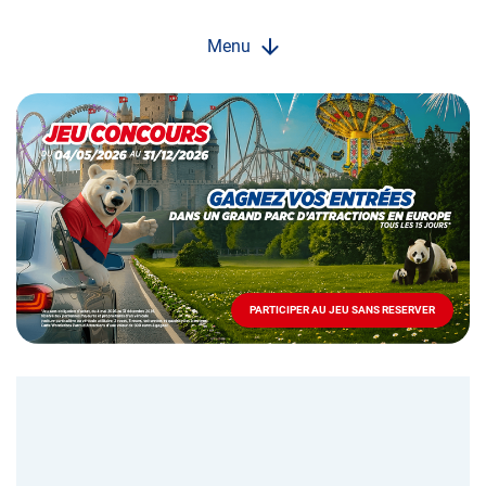
Menu
Opération
spéciale
Mai
-
Décembre
2026
-
Locations
PARTICIPER AU JEU SANS RESERVER
PARTICIPER
AU
JEU
SANS
RESERVER