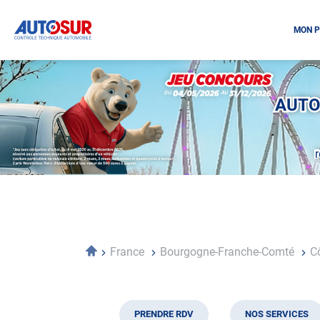
MON P
Opération
spéciale
Mai
AUTO
-
Décembre
2026
-
Locations
Accueil
France
Bourgogne-Franche-Comté
C
PRENDRE RDV
NOS SERVICES