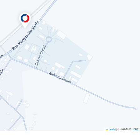
Leaflet
|
© 1987-2025
HERE