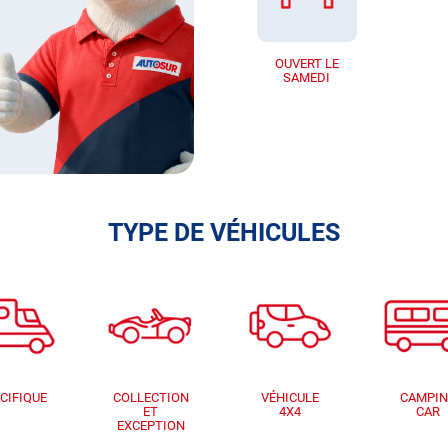
OUVERT LE
SAMEDI
TYPE DE VÉHICULES
CIFIQUE
COLLECTION
VÉHICULE
CAMPI
ET
4X4
CAR
EXCEPTION