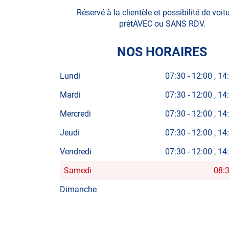
Réservé à la clientèle et possibilité de voit
prêtAVEC ou SANS RDV.
NOS HORAIRES
Lundi
07:30
-
12:00
14
Mardi
07:30
-
12:00
14
Mercredi
07:30
-
12:00
14
Jeudi
07:30
-
12:00
14
Vendredi
07:30
-
12:00
14
Samedi
08:
Horaires
d'ouverture
Dimanche
d'aujourd'hui