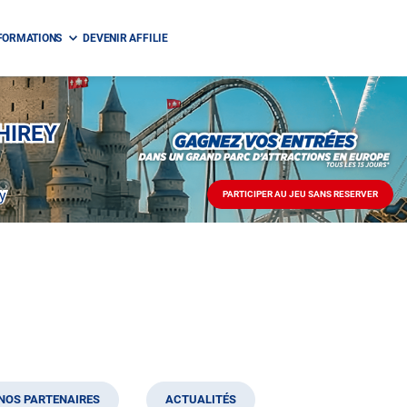
FORMATIONS
DEVENIR AFFILIE
HIREY
y
PARTICIPER AU JEU SANS RESERVER
PARTICIPER
AU
JEU
SANS
RESERVER
NOS PARTENAIRES
ACTUALITÉS