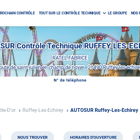
ROCHAIN CONTRÔLE
TOUT SUR LE CONTRÔLE TECHNIQUE
LE GROUPE
NOS 
SUR Contrôle Technique RUFFEY-LES-EC
RATEL FABRICE
route de saint-julien en champ de noyer
-
21490 Ruffey-les-echire
N° de téléphone
AFFICHER
LE
NUMÉRO
DE
TÉLÉPHONE
DU
ôte-D'or
Ruffey-Les-Echirey
AUTOSUR Ruffey-Les-Echirey
CENTRE
AUTOSUR
RUFFEY-
LES-
ECHIREY
NOUS TROUVER
HORAIRES D'OUVERTURE