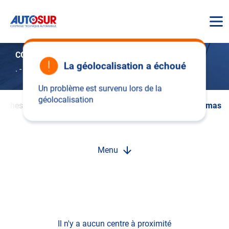
AUTOSUR
CONTROLE TECHNIQUE MIRAMAS
La géolocalisation a échoué
.
-
13140 Miramas
Un problème est survenu lors de la
géolocalisation
ouches-Du-Rhône
Miramas
Controle Technique Miramas
Menu
Il n'y a aucun centre à proximité