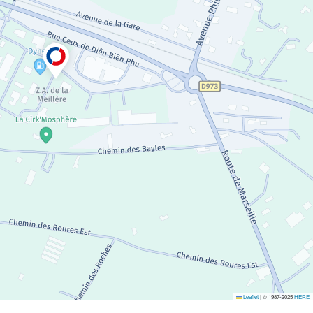
Leaflet
|
© 1987-2025
HERE