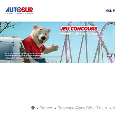
MON P
Opération
spéciale
Mai
-
Décembre
2026
zone
-
Locations
Accueil
France
Provence-Alpes-Côte D'azur
V