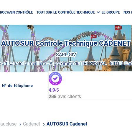
ROCHAIN CONTRÔLE
TOUT SUR LE CONTRÔLE TECHNIQUE
LE GROUPE
NOS 
AUTOSUR Contrôle Technique CADENET
SARL GIV
 artisanale la meillière
-
À proximité du TRI POSTAL
-
84160 Cad
N° de téléphone
AFFICHER
4.9
/5
LE
289
avis clients
NUMÉRO
DE
TÉLÉPHONE
DU
CENTRE
AUTOSUR
CADENET
aucluse
Cadenet
AUTOSUR Cadenet