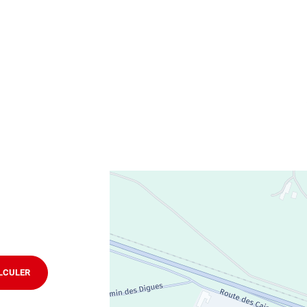
obylette, 3 roues, quad, voiturette, voiture sans permis)
technique volontaire / partiel
ifier votre véhicule : Prenez RDV dans votre
centre de
LCULER
JUSQU'AU
POINT
DE