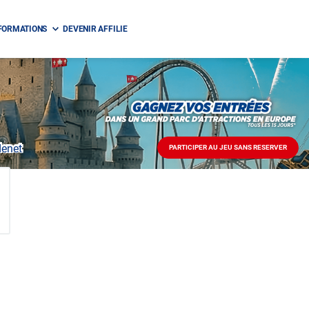
FORMATIONS
DEVENIR AFFILIE
enet
PARTICIPER AU JEU SANS RESERVER
PARTICIPER
AU
JEU
SANS
RESERVER