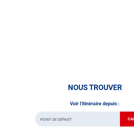
• le contrôle technique des véhicules GPL/Gaz*
• le contrôle de la Catégorie L (moto, scooter, m
• le pré-contrôle contrôle technique ou contrôle 
N’attendez plus pour votre sécurité et faire vér
contrôle technique.
A très bientôt chez
AUTOSUR CADENET
.
*Prestation à vérifier auprès du centre
NOUS TROUVER
Voir l'itinéraire depuis :
CA
Départ