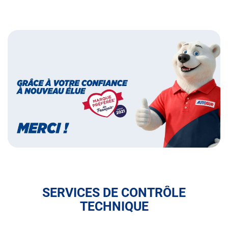
Bannières
Bannière
marque
préférée
des
français
SERVICES DE CONTRÔLE
TECHNIQUE