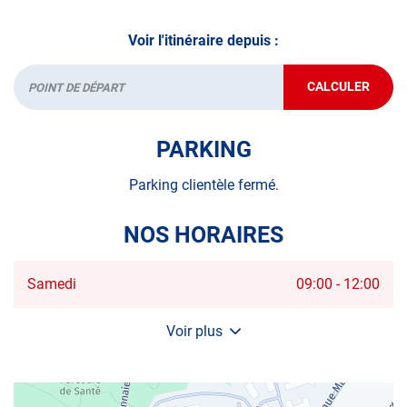
Voir l'itinéraire depuis :
CALCULER
JUSQU'AU
Départ
POINT
DE
VENTE
PARKING
AUTOSUR
CASTELNAU
LE-
Parking clientèle fermé.
LEZ
NOS HORAIRES
Horaires
Samedi
09:00
-
12:00
d'ouverture
d'aujourd'hui
Voir plus
et
les
horaires
d'ouverture