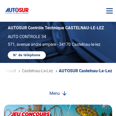
AUTOSUR
AUTOSUR Contrôle Technique CASTELNAU-LE-LEZ
AUTO CONTROLE 34
571, avenue andré ampère
-
34170 Castelnau-le-lez
N° de téléphone
AFFICHER
LE
NUMÉRO
DE
Hérault
Castelnau-Le-Lez
AUTOSUR Castelnau-Le-Lez
TÉLÉPHONE
DU
CENTRE
AUTOSUR
CASTELNAU-
LE-
Menu
LEZ
Opération
spéciale