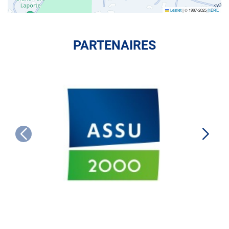
Leaflet
|
© 1987-2025
HERE
PARTENAIRES
ASSU
2000