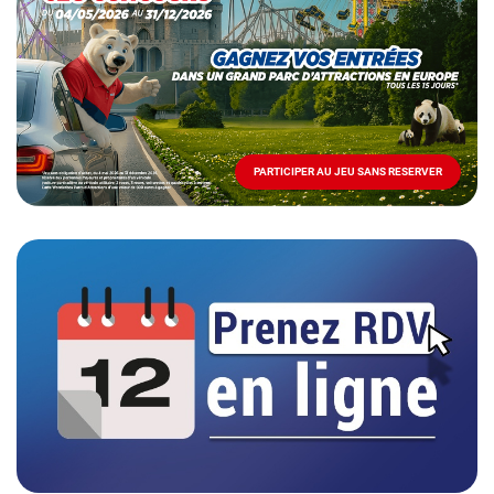
Mai
-
Décembre
2026
-
Locations
PARTICIPER AU JEU SANS RESERVER
PARTICIPER
AU
JEU
SANS
RESERVER