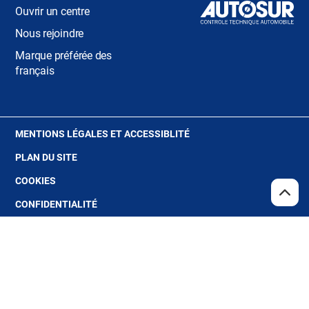
Ouvrir un centre
Nous rejoindre
Marque préférée des
français
(OUVRE
MENTIONS LÉGALES ET ACCESSIBLITÉ
DANS
PLAN DU SITE
UNE
NOUVELLE
(OUVRE
COOKIES
FENÊTRE)
DANS
REMO
(NAV
(OUVRE
CONFIDENTIALITÉ
EN
UNE
HAUT
DANS
NOUVELLE
DE
GÉRER MES CONSENTEMENTS
UNE
PAGE
FENÊTRE)
NOUVELLE
VERSION CONTRASTÉE (
OFF
)
FENÊTRE)
Copyright© Autosur 2024 - Tous droits réservés