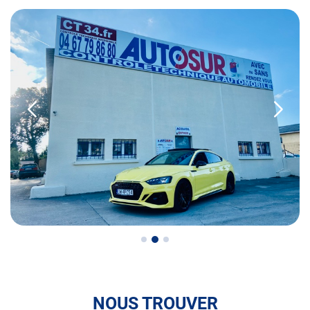
• la contre-visite
• le contrôle pollution
• le contrôle des véhicules hybrides ou électriques
• le contrôle technique des véhicules GPL/Gaz*
• le pré-contrôle contrôle technique ou contrôle technique
volontaire / partiel
N’attendez plus pour votre sécurité et faire vérifier votre
véhicule : Prenez RDV dans votre
centre de contrôle
technique.
A très bientôt chez
AUTOSUR CASTELNAU-LE-LEZ
.
*Prestation à vérifier auprès du centre
NOUS TROUVER