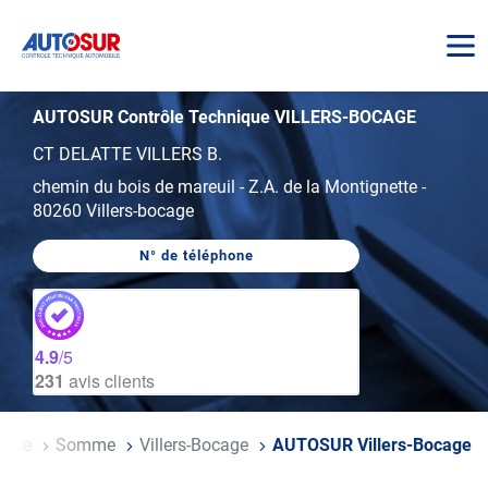
AUTOSUR
AUTOSUR Contrôle Technique VILLERS-BOCAGE
CT DELATTE VILLERS B.
chemin du bois de mareuil
-
Z.A. de la Montignette
-
80260 Villers-bocage
N° de téléphone
AFFICHER
LE
NUMÉRO
DE
TÉLÉPHONE
DU
4.9
/5
CENTRE
231
avis clients
AUTOSUR
VILLERS-
BOCAGE
rance
Somme
Villers-Bocage
AUTOSUR Villers-Bocage