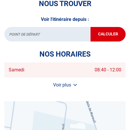
NOUS TROUVER
technique.
A très bientôt chez
AUTOSUR VILLERS-BOCAGE
.
Voir l'itinéraire depuis :
*Prestation à vérifier auprès du centre
CALCULER
JUSQU'AU
Départ
POINT
DE
VENTE
NOS HORAIRES
AUTOSUR
VILLERS-
BOCAGE
Horaires
Samedi
08:40
-
12:00
d'ouverture
d'aujourd'hui
Voir plus
et
les
horaires
d'ouverture
du
centre
AUTOSUR
VILLERS-