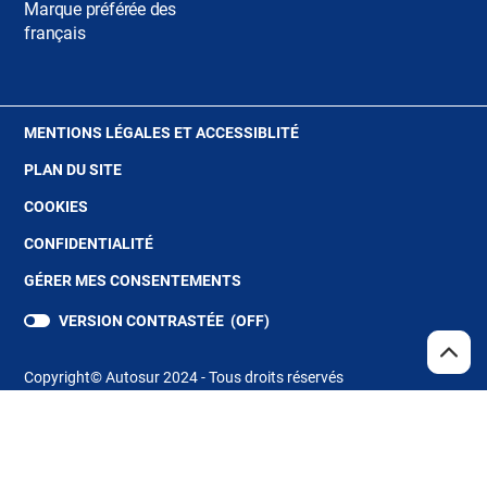
Marque préférée des
français
(OUVRE
MENTIONS LÉGALES ET ACCESSIBLITÉ
DANS
PLAN DU SITE
UNE
NOUVELLE
(OUVRE
COOKIES
FENÊTRE)
DANS
(OUVRE
CONFIDENTIALITÉ
UNE
DANS
NOUVELLE
GÉRER MES CONSENTEMENTS
UNE
FENÊTRE)
NOUVELLE
VERSION CONTRASTÉE (
OFF
)
FENÊTRE)
REMO
(NAV
EN
Copyright© Autosur 2024 - Tous droits réservés
HAUT
DE
PAGE
Store Locator
(ouvre
dans
une