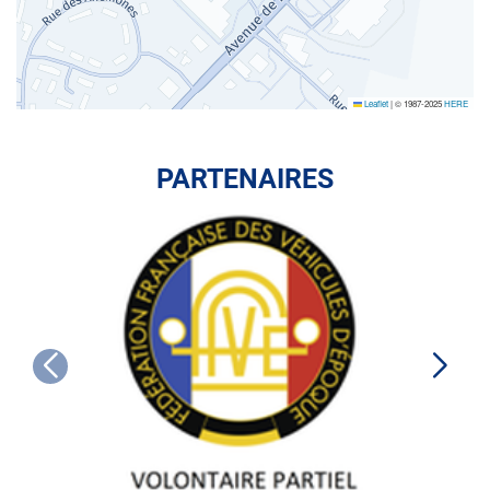
Leaflet
|
© 1987-2025
HERE
PARTENAIRES