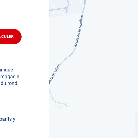
LCULER
JUSQU'AU
POINT
DE
VENTE
AUTOSUR
CHARNY
chnique
 magasin
 du rond
barits y