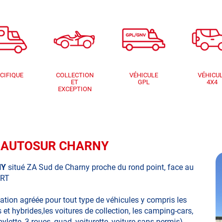
CIFIQUE
COLLECTION
VÉHICULE
VÉHICU
ET
GPL
4X4
EXCEPTION
que AUTOSUR CHARNY
NY
situé ZA Sud de Charny proche du rond point, face au
ERT
mation agréée pour tout type de véhicules y compris les
 et hybrides,les voitures de collection, les camping-cars,
bylette, 3 roues, quad, voiturette, voiture sans permis)