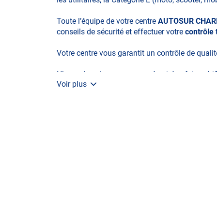
Toute l’équipe de votre centre
AUTOSUR CHAR
conseils de sécurité et effectuer votre
contrôle
Votre centre vous garantit un contrôle de quali
N’attendez plus pour votre sécurité et faire vér
Voir plus
contrôle technique.
A très bientôt chez
AUTOSUR CHARNY
.