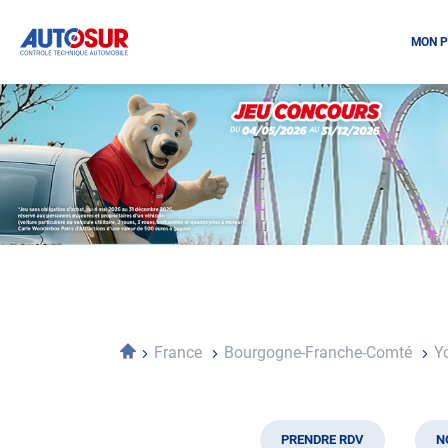
MON P
Opération
spéciale
Mai
-
Décembre
2026
-
Locations
Accueil
France
Bourgogne-Franche-Comté
Y
PRENDRE RDV
N