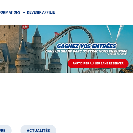
FORMATIONS
DEVENIR AFFILIE
PARTICIPER AU JEU SANS RESERVER
PARTICIPER
AU
JEU
SANS
RESERVER
URE
ACTUALITÉS