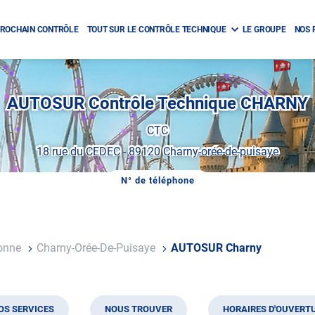
ROCHAIN CONTRÔLE
TOUT SUR LE CONTRÔLE TECHNIQUE
LE GROUPE
NOS 
AUTOSUR Contrôle Technique CHARNY
CTC
18 rue du CEDEC
-
89120 Charny-orée-de-puisaye
N° de téléphone
AFFICHER
LE
NUMÉRO
DE
TÉLÉPHONE
DU
onne
Charny-Orée-De-Puisaye
AUTOSUR Charny
CENTRE
AUTOSUR
CHARNY
OS SERVICES
NOUS TROUVER
HORAIRES D'OUVERT