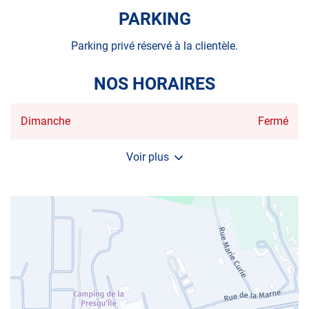
PARKING
Parking privé réservé à la clientèle.
NOS HORAIRES
Horaires
Dimanche
Fermé
d'ouverture
d'aujourd'hui
Voir plus
et
les
horaires
d'ouverture
du
centre
AUTOSUR
CROZON