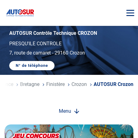
AUTOSUR
AUTOSUR Contrôle Technique CROZON
PRESQU'ILE CONTROLE
7, route de camaret
-
29160 Crozon
N° de téléphone
AFFICHER
LE
NUMÉRO
DE
il
France
Bretagne
Finistère
Crozon
AUTOSUR Crozon
TÉLÉPHONE
DU
CENTRE
AUTOSUR
CROZON
Menu
Opération
spéciale