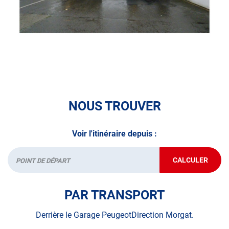
véhicule : Prenez RDV dans votre
centre de contrôle
technique.
A très bientôt chez
AUTOSUR CROZON
.
*Prestation à vérifier auprès du centre
NOUS TROUVER
Voir l'itinéraire depuis :
CALCULER
JUSQU'AU
Départ
POINT
DE
VENTE
PAR TRANSPORT
AUTOSUR
CROZON
Derrière le Garage PeugeotDirection Morgat.