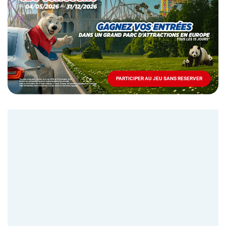
Mai
-
Décembre
2026
-
Locations
PARTICIPER AU JEU SANS RESERVER
PARTICIPER
AU
JEU
SANS
RESERVER