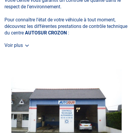
Votre centre vous garantit un contrôle de qualité dans le
respect de l’environnement.
Pour connaître l’état de votre véhicule à tout moment,
découvrez les différentes prestations de contrôle technique
du centre
AUTOSUR CROZON
:
Voir plus
• le contrôle technique obligatoire
• la contre-visite
• le contrôle pollution
• le contrôle des véhicules hybrides ou électriques
• le contrôle technique des véhicules GPL/Gaz*
• le pré-contrôle contrôle technique ou contrôle technique
volontaire / partiel
N’attendez plus pour votre sécurité et faire vérifier votre