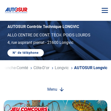
AUTOSUR
AUTOSUR Contrôle Technique LONGVIC
ALLO CENTRE DE CONT. TECH. POIDS LOURDS
4, rue aspirant pierrat
-
21600 Longvic
N° de téléphone
AFFICHER
LE
NUMÉRO
DE
e-Franche-Comté
Côte-D'or
Longvic
AUTOSUR Longvic
TÉLÉPHONE
DU
CENTRE
AUTOSUR
LONGVIC
Menu
Opération
spéciale