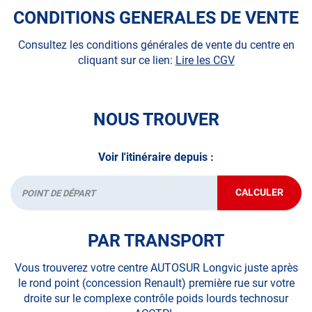
volontaire / partiel
CONDITIONS GENERALES DE VENTE
N’attendez plus pour votre sécurité et faire vérifier votre
Consultez les conditions générales de vente du centre en
véhicule : Prenez RDV dans votre
centre de contrôle
cliquant sur ce lien:
Lire les CGV
technique.
A très bientôt chez
AUTOSUR LONGVIC
.
NOUS TROUVER
*Prestation à vérifier auprès du centre
Voir l'itinéraire depuis :
CALCULER
JUSQU'AU
Départ
POINT
DE
VENTE
PAR TRANSPORT
AUTOSUR
LONGVIC
Vous trouverez votre centre AUTOSUR Longvic juste après
le rond point (concession Renault) première rue sur votre
droite sur le complexe contrôle poids lourds technosur