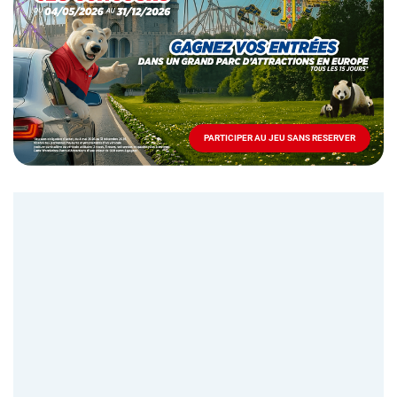
Mai
-
Décembre
2026
-
Locations
PARTICIPER AU JEU SANS RESERVER
PARTICIPER
AU
JEU
SANS
RESERVER