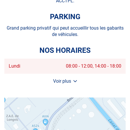
ACCTPL.
PARKING
Grand parking privatif qui peut accueillir tous les gabarits
de véhicules.
NOS HORAIRES
Horaires
Lundi
08:00
-
12:00
14:00
-
18:00
d'ouverture
d'aujourd'hui
Voir plus
et
les
horaires
d'ouverture
du
centre
AUTOSUR
LONGVIC