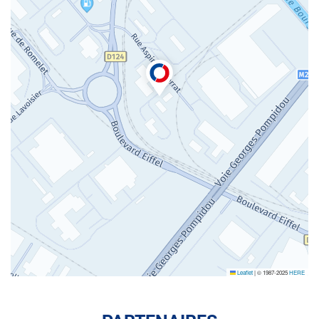
Leaflet
|
© 1987-2025
HERE