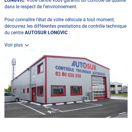
LONGVIC
. Votre centre vous garantit un contrôle de qualité
dans le respect de l’environnement.
Pour connaître l’état de votre véhicule à tout moment,
découvrez les différentes prestations de contrôle technique
du centre
AUTOSUR LONGVIC
:
Voir plus
• le contrôle technique obligatoire
• la contre-visite
• le contrôle pollution
• le contrôle des véhicules hybrides ou électriques
• le contrôle technique des véhicules GPL/Gaz*
• le contrôle de la Catégorie L (moto, scooter, mobylette, 3
roues, quad, voiturette, voiture sans permis)
• le pré-contrôle contrôle technique ou contrôle technique