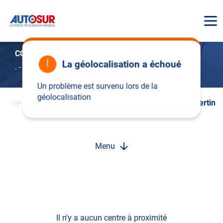
AUTOSUR
CONTROLE TECHNIQUE GEVREY-CHAMBERTIN
La géolocalisation a échoué
.
-
21220 Gevrey-chambertin
Un problème est survenu lors de la
géolocalisation
Gevrey-Chambertin
Controle Technique Gevrey-Chambertin
Menu
Il n'y a aucun centre à proximité