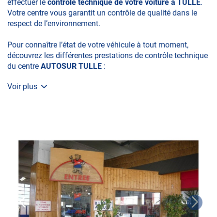
effectuer le
contrôle technique de votre voiture à TULLE
.
Votre centre vous garantit un contrôle de qualité dans le
respect de l’environnement.
Pour connaître l’état de votre véhicule à tout moment,
découvrez les différentes prestations de contrôle technique
du centre
AUTOSUR TULLE
:
Voir plus
• le contrôle technique obligatoire
• la contre-visite
• le contrôle pollution
• le contrôle des véhicules hybrides ou électriques
• le contrôle technique des véhicules GPL/Gaz*
• le contrôle de la Catégorie L (moto, scooter, mobylette, 3
roues, quad, voiturette, voiture sans permis)