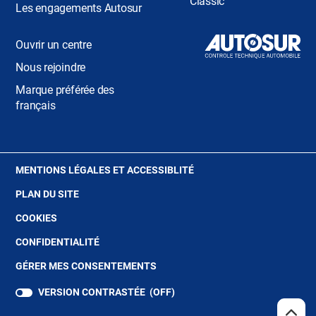
Classic
Les engagements Autosur
Ouvrir un centre
Nous rejoindre
Marque préférée des
français
(OUVRE
MENTIONS LÉGALES ET ACCESSIBLITÉ
DANS
PLAN DU SITE
UNE
NOUVELLE
(OUVRE
COOKIES
FENÊTRE)
DANS
(OUVRE
CONFIDENTIALITÉ
UNE
DANS
NOUVELLE
GÉRER MES CONSENTEMENTS
UNE
FENÊTRE)
NOUVELLE
VERSION CONTRASTÉE (
OFF
)
FENÊTRE)