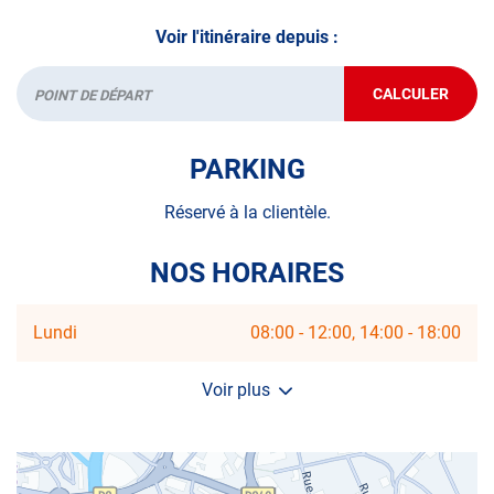
Voir l'itinéraire depuis :
CALCULER
JUSQU'AU
Départ
POINT
DE
VENTE
PARKING
AUTOSUR
TULLE
Réservé à la clientèle.
NOS HORAIRES
Horaires
Lundi
08:00
-
12:00
14:00
-
18:00
d'ouverture
d'aujourd'hui
Voir plus
et
les
horaires
d'ouverture
du