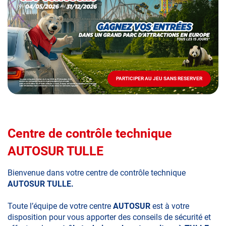
Mai
-
Décembre
2026
-
Locations
PARTICIPER AU JEU SANS RESERVER
PARTICIPER
AU
JEU
SANS
RESERVER
Centre de contrôle technique
AUTOSUR TULLE
Bienvenue dans votre centre de contrôle technique
AUTOSUR TULLE.
Toute l’équipe de votre centre
AUTOSUR
est à votre
disposition pour vous apporter des conseils de sécurité et