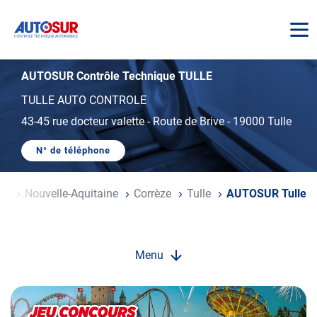
AUTOSUR
AUTOSUR Contrôle Technique TULLE
TULLE AUTO CONTROLE
43-45 rue docteur valette
-
Route de Brive
-
19000 Tulle
N° de téléphone
AFFICHER
LE
NUMÉRO
DE
ce
Nouvelle-Aquitaine
Corrèze
Tulle
AUTOSUR Tulle
TÉLÉPHONE
DU
CENTRE
AUTOSUR
TULLE
Menu
Opération
spéciale