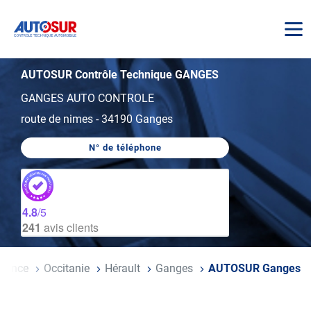
AUTOSUR
AUTOSUR Contrôle Technique GANGES
GANGES AUTO CONTROLE
route de nimes
-
34190 Ganges
N° de téléphone
AFFICHER
LE
NUMÉRO
DE
TÉLÉPHONE
DU
4.8
/5
CENTRE
241
avis clients
AUTOSUR
GANGES
il
France
Occitanie
Hérault
Ganges
AUTOSUR Ganges