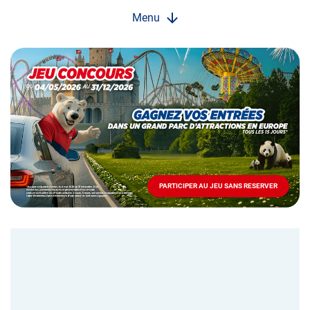
Menu
Opération
spéciale
Mai
-
Décembre
2026
-
Locations
PARTICIPER AU JEU SANS RESERVER
PARTICIPER
AU
JEU
SANS
RESERVER