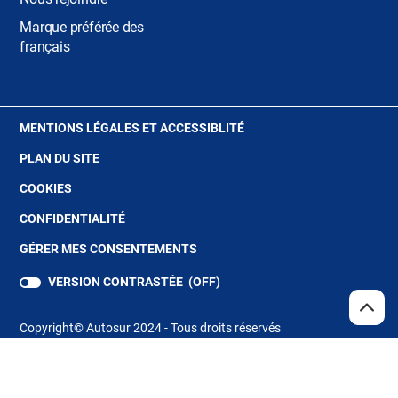
Marque préférée des
français
(OUVRE
MENTIONS LÉGALES ET ACCESSIBLITÉ
DANS
PLAN DU SITE
UNE
NOUVELLE
(OUVRE
COOKIES
FENÊTRE)
DANS
(OUVRE
CONFIDENTIALITÉ
UNE
DANS
NOUVELLE
GÉRER MES CONSENTEMENTS
UNE
FENÊTRE)
NOUVELLE
VERSION CONTRASTÉE (
OFF
)
FENÊTRE)
REMO
(NAV
EN
Copyright© Autosur 2024 - Tous droits réservés
HAUT
DE
PAGE
Store Locator
(ouvre
dans