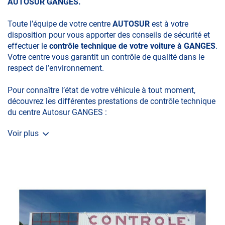
AUTOSUR GANGES.
Toute l’équipe de votre centre
AUTOSUR
est à votre
disposition pour vous apporter des conseils de sécurité et
effectuer le
contrôle technique de votre voiture à GANGES
.
Votre centre vous garantit un contrôle de qualité dans le
respect de l’environnement.
Pour connaître l’état de votre véhicule à tout moment,
découvrez les différentes prestations de contrôle technique
du centre Autosur GANGES :
Voir plus
•La visite initiale
•La Contre-visite
•Le Contrôle Complémentaire pollution
•Le contrôle de la Catégorie L (moto, scooter, mobylette, 3
roues, quad, voiturette, voiture sans permis)