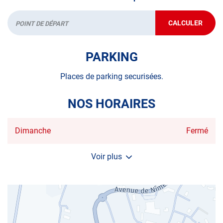
CALCULER
JUSQU'AU
Départ
POINT
DE
VENTE
PARKING
AUTOSUR
GANGES
Places de parking securisées.
NOS HORAIRES
Horaires
Dimanche
Fermé
d'ouverture
d'aujourd'hui
Voir plus
et
les
horaires
d'ouverture
du
centre
AUTOSUR