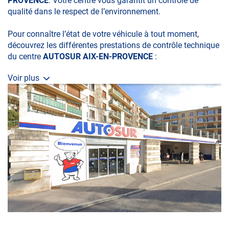
PROVENCE
. Votre centre vous garantit un contrôle de
qualité dans le respect de l’environnement.
Pour connaître l’état de votre véhicule à tout moment,
découvrez les différentes prestations de contrôle technique
du centre
AUTOSUR AIX-EN-PROVENCE
:
Voir plus
• le contrôle technique obligatoire
• la contre-visite
• le contrôle pollution
• le contrôle des véhicules hybrides ou électriques
• le contrôle technique des véhicules GPL/Gaz*
• le pré-contrôle contrôle technique ou contrôle technique
volontaire / partiel
N’attendez plus pour votre sécurité et faire vérifier votre