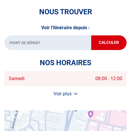
véhicule : Prenez RDV dans votre
centre de contrôle
NOUS TROUVER
technique.
A très bientôt chez
AUTOSUR AIX-EN-PROVENCE
.
Voir l'itinéraire depuis :
*Prestation à vérifier auprès du centre
CALCULER
JUSQU'AU
Départ
POINT
DE
VENTE
NOS HORAIRES
AUTOSUR
AIX-
EN-
PROVENCE
Horaires
Samedi
08:00
-
12:00
d'ouverture
d'aujourd'hui
Voir plus
et
les
horaires
d'ouverture
du
centre
AUTOSUR