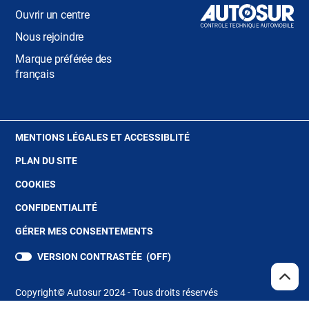
Ouvrir un centre
Nous rejoindre
Marque préférée des
français
(OUVRE
MENTIONS LÉGALES ET ACCESSIBLITÉ
DANS
PLAN DU SITE
UNE
NOUVELLE
(OUVRE
COOKIES
FENÊTRE)
DANS
(OUVRE
CONFIDENTIALITÉ
UNE
DANS
NOUVELLE
GÉRER MES CONSENTEMENTS
UNE
FENÊTRE)
NOUVELLE
VERSION CONTRASTÉE (
OFF
)
FENÊTRE)
REMO
(NAV
EN
Copyright© Autosur 2024 - Tous droits réservés
HAUT
DE