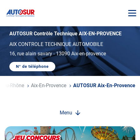
AUTOSUR
AUTOSUR Contrôle Technique AIX-EN-PROVENCE
AIX CONTROLE TECHNIQUE AUTOMOBILE
16, rue alain savary
-
13090 Aix-en-provence
N° de téléphone
AFFICHER
LE
NUMÉRO
DE
s-Du-Rhône
Aix-En-Provence
AUTOSUR Aix-En-Provence
TÉLÉPHONE
DU
CENTRE
AUTOSUR
AIX-
EN-
Menu
PROVENCE
Opération
spéciale