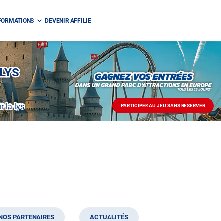
FORMATIONS
DEVENIR AFFILIE
-LYS
r-la-lys
PARTICIPER AU JEU SANS RESERVER
PARTICIPER
AU
JEU
SANS
RESERVER
NOS PARTENAIRES
ACTUALITÉS