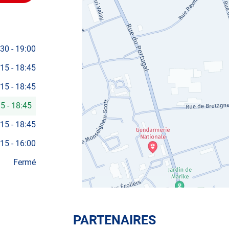
POINT
DE
VENTE
AUTOSUR
AIRE-
SUR-
LA-
:30
-
19:00
LYS
:15
-
18:45
:15
-
18:45
15
-
18:45
:15
-
18:45
:15
-
16:00
Fermé
PARTENAIRES