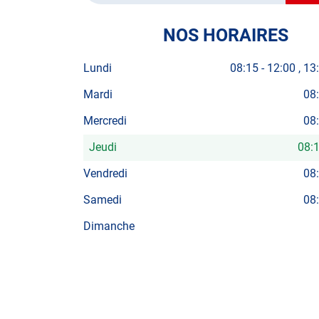
NOS HORAIRES
Lundi
08:15
-
12:00
13
Mardi
08
Mercredi
08
Jeudi
08:
Horaires
d'ouverture
Vendredi
08
d'aujourd'hui
Samedi
08
Dimanche