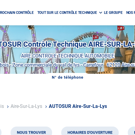
ROCHAIN CONTRÔLE
TOUT SUR LE CONTRÔLE TECHNIQUE
LE GROUPE
NOS 
OSUR Contrôle Technique AIRE-SUR-LA
AIRE CONTROLE TECHNIQUE AUTOMOBILE
 bois
-
Zone commerciale du val de lys - Carrefour
-
62120 Aire-su
N° de téléphone
AFFICHER
LE
NUMÉRO
DE
TÉLÉPHONE
DU
ais
Aire-Sur-La-Lys
AUTOSUR Aire-Sur-La-Lys
CENTRE
AUTOSUR
AIRE-
SUR-
LA-
LYS
NOUS TROUVER
HORAIRES D'OUVERTURE