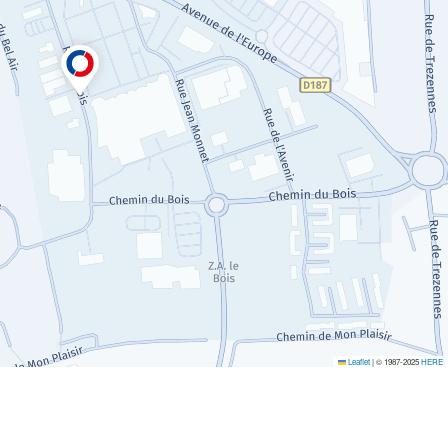
Leaflet
|
© 1987-2025
HERE