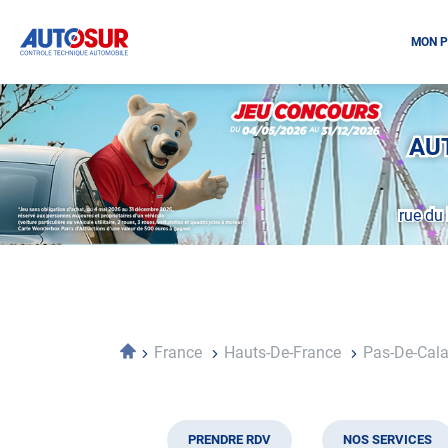
MON P
Opération
spéciale
Mai
AUT
-
Décembre
2026
rue du
-
Locations
Accueil
France
Hauts-De-France
Pas-De-Cal
PRENDRE RDV
NOS SERVICES