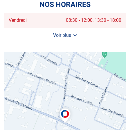
NOS HORAIRES
Horaires
Vendredi
08:30
-
12:00
13:30
-
18:00
d'ouverture
d'aujourd'hui
Voir plus
et
les
horaires
d'ouverture
du
centre
AUTOSUR
MARLY