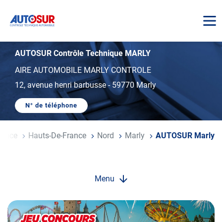
AUTOSUR
AUTOSUR Contrôle Technique MARLY
AIRE AUTOMOBILE MARLY CONTROLE
12, avenue henri barbusse
-
59770 Marly
N° de téléphone
AFFICHER
LE
NUMÉRO
DE
l
rance
Hauts-De-France
Nord
Marly
AUTOSUR Marly
TÉLÉPHONE
DU
CENTRE
AUTOSUR
MARLY
Menu
Opération
spéciale