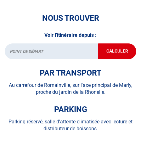
N’attendez plus pour votre sécurité et faire vérifier votre
véhicule : Prenez RDV dans votre
centre de contrôle
NOUS TROUVER
technique.
A très bientôt chez
AUTOSUR MARLY
.
Voir l'itinéraire depuis :
*Prestation à vérifier auprès du centre
CALCULER
JUSQU'AU
Départ
POINT
DE
VENTE
PAR TRANSPORT
AUTOSUR
MARLY
Au carrefour de Romainville, sur l'axe principal de Marly,
proche du jardin de la Rhonelle.
PARKING
Parking réservé, salle d'attente climatisée avec lecture et
distributeur de boissons.