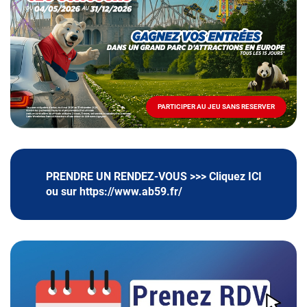
Mai
-
Décembre
2026
-
Locations
PARTICIPER AU JEU SANS RESERVER
PARTICIPER
AU
JEU
SANS
RESERVER
PRENDRE UN RENDEZ-VOUS >>> Cliquez
ICI
ou sur https://www.ab59.fr/