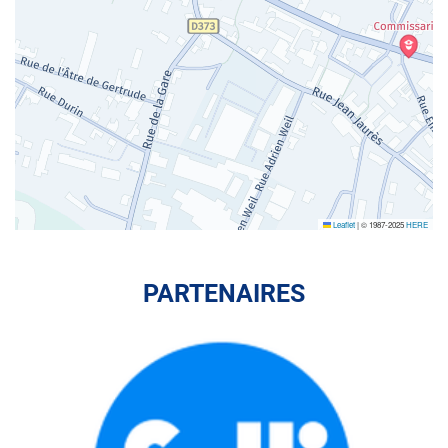
Leaflet
|
© 1987-2025
HERE
PARTENAIRES