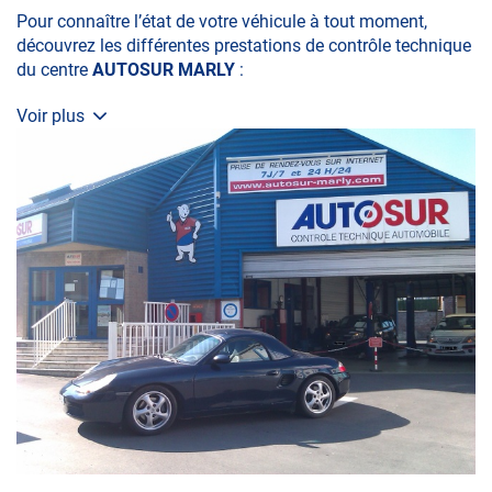
Pour connaître l’état de votre véhicule à tout moment,
découvrez les différentes prestations de contrôle technique
du centre
AUTOSUR MARLY
:
Voir plus
• le contrôle technique obligatoire
• la contre-visite
• le contrôle pollution
• le contrôle des véhicules hybrides ou électriques
• le contrôle technique des véhicules GPL/Gaz*
• le contrôle de la Catégorie L (moto, scooter, mobylette, 3
roues, quad, voiturette, voiture sans permis)
• le pré-contrôle contrôle technique ou contrôle technique
volontaire / partiel