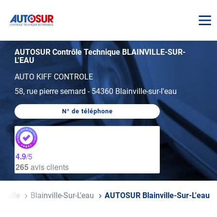
AUTOSUR
AUTOSUR Contrôle Technique BLAINVILLE-SUR-
L'EAU
AUTO KIFF CONTROLE
58, rue pierre semard
-
54360 Blainville-sur-l'eau
N° de téléphone
AFFICHER
LE
NUMÉRO
DE
TÉLÉPHONE
DU
4.9
/5
CENTRE
265
avis clients
AUTOSUR
BLAINVILLE-
SUR-
L'EAU
oselle
Blainville-Sur-L'eau
AUTOSUR Blainville-Sur-L'eau