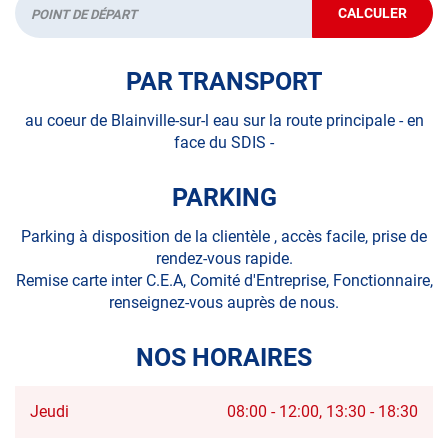
CALCULER
JUSQU'AU
Départ
POINT
DE
VENTE
PAR TRANSPORT
AUTOSUR
BLAINVILLE
SUR-
au coeur de Blainville-sur-l eau sur la route principale - en
L'EAU
face du SDIS -
PARKING
Parking à disposition de la clientèle , accès facile, prise de
rendez-vous rapide.
Remise carte inter C.E.A, Comité d'Entreprise, Fonctionnaire,
renseignez-vous auprès de nous.
NOS HORAIRES
Horaires
Jeudi
08:00
-
12:00
13:30
-
18:30
d'ouverture