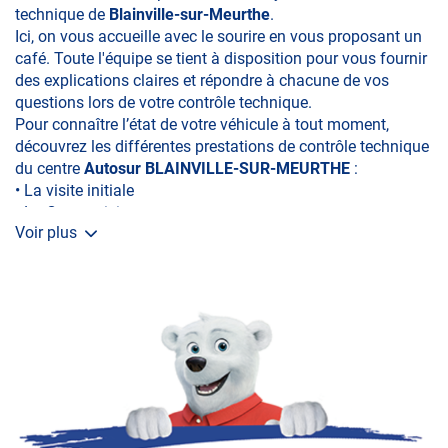
technique de
Blainville-
sur-Meurthe
.
Ici, on vous accueille avec le sourire en vous proposant un
café. Toute l'équipe se tient à disposition pour vous fournir
des explications claires et répondre à chacune de vos
questions lors de votre contrôle technique.
Pour connaître l’état de votre véhicule à tout moment,
découvrez les différentes prestations de contrôle technique
du centre
Autosur BLAINVILLE-SUR-MEURTHE
:
• La visite initiale
• La Contre-visite
Voir plus
• Le Contrôle Complémentaire pollution
• Le Contrôle Technique des véhicules spécifiques
•Le contrôle de la Catégorie L (moto, scooter, mobylette, 3
roues, quad, voiturette, voiture sans permis)
• Le Contrôle Technique volontaire total ou partiel
Pour être certain de rouler en toute sécurité n'hésite plus :
contactez-nous !!!
Votre sécurité sur la route dépend de nos services, c'est
pourquoi nous mettons un point d'honneur sur la qualité