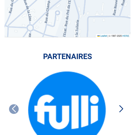
Leaflet
|
© 1987-2025
HERE
PARTENAIRES