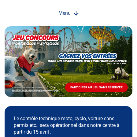
Menu
Opération
spéciale
Mai
-
Décembre
2026
-
Locations
PARTICIPER AU JEU SANS RESERVER
PARTICIPER
AU
JEU
SANS
RESERVER
Le contrôle technique moto, cyclo, voiture sans
permis etc.. sera opérationnel dans notre centre à
partir du 15 avril .