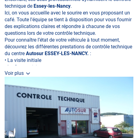
technique de
Essey-les-Nancy
.
Ici, on vous accueille avec le sourire en vous proposant un
café. Toute l'équipe se tient à disposition pour vous fournir
des explications claires et répondre à chacune de vos
questions lors de votre contrôle technique.
Pour connaître l’état de votre véhicule à tout moment,
découvrez les différentes prestations de contrôle technique
du centre
Autosur ESSEY-LES-NANCY.
:
• La visite initiale
• La Contre-visite
Voir plus
• Le Contrôle Complémentaire pollution
• Le Contrôle Technique des véhicules spécifiques
•Le contrôle de la Catégorie L (moto, scooter, mobylette, 3
roues, quad, voiturette, voiture sans permis)
. Le Contrôle GPL
• Le Contrôle Technique volontaire total ou partiel
Pour être certain de rouler en toute sécurité n'hésite plus :
contactez-nous !!!