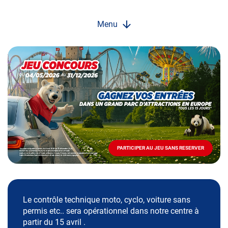
Menu
Opération
spéciale
Mai
-
Décembre
2026
-
Locations
PARTICIPER AU JEU SANS RESERVER
PARTICIPER
AU
JEU
SANS
RESERVER
Le contrôle technique moto, cyclo, voiture sans
permis etc.. sera opérationnel dans notre centre à
partir du 15 avril .