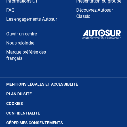
Informations CT
Présentation du groupe
FAQ
Découvrez Autosur
Classic
Les engagements Autosur
Ouvrir un centre
Nous rejoindre
Marque préférée des
français
(OUVRE
MENTIONS LÉGALES ET ACCESSIBLITÉ
DANS
PLAN DU SITE
UNE
NOUVELLE
(OUVRE
COOKIES
FENÊTRE)
DANS
(OUVRE
CONFIDENTIALITÉ
UNE
DANS
NOUVELLE
GÉRER MES CONSENTEMENTS
UNE
FENÊTRE)