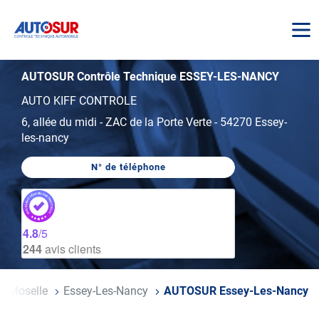
AUTOSUR
AUTOSUR Contrôle Technique ESSEY-LES-NANCY
AUTO KIFF CONTROLE
6, allée du midi
-
ZAC de la Porte Verte
-
54270 Essey-
les-nancy
N° de téléphone
AFFICHER
LE
NUMÉRO
DE
TÉLÉPHONE
DU
4.8
/5
CENTRE
244
avis clients
AUTOSUR
ESSEY-
LES-
NANCY
Et-Moselle
Essey-Les-Nancy
AUTOSUR Essey-Les-Nancy