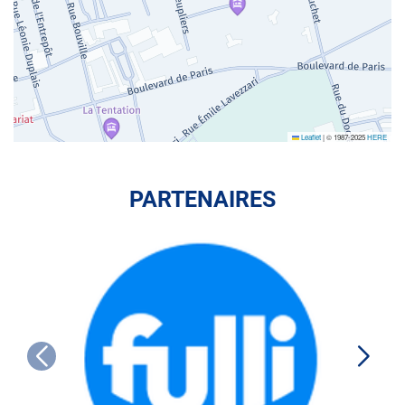
Leaflet
|
© 1987-2025
HERE
PARTENAIRES