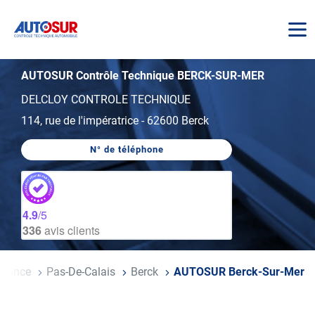
AUTOSUR
AUTOSUR Contrôle Technique BERCK-SUR-MER
DELCLOY CONTROLE TECHNIQUE
114, rue de l'impératrice
-
62600 Berck
N° de téléphone
AFFICHER
LE
NUMÉRO
DE
TÉLÉPHONE
DU
4.9
/5
CENTRE
336
avis clients
AUTOSUR
BERCK-
SUR-
MER
France
Pas-De-Calais
Berck
AUTOSUR Berck-Sur-Mer