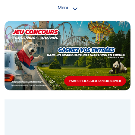
Menu
Opération
spéciale
Mai
-
Décembre
2026
-
Locations
PARTICIPER AU JEU SANS RESERVER
PARTICIPER
AU
JEU
SANS
RESERVER