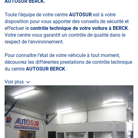
AUTOSUR BERCK.
Toute l’équipe de votre centre
AUTOSUR
est à votre
disposition pour vous apporter des conseils de sécurité et
effectuer le
contrôle technique de votre voiture à BERCK
.
Votre centre vous garantit un contrôle de qualité dans le
respect de l’environnement.
Pour connaître l’état de votre véhicule à tout moment,
découvrez les différentes prestations de contrôle technique
du centre
AUTOSUR BERCK
:
Voir plus
• le contrôle technique obligatoire
• la contre-visite
• le contrôle pollution
• le contrôle des véhicules hybrides ou électriques
• le contrôle technique des véhicules GPL/Gaz*