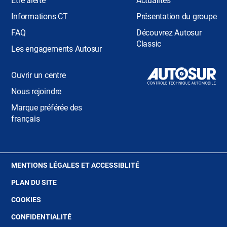
Être alerté
Actualités
Informations CT
Présentation du groupe
FAQ
Découvrez Autosur
Classic
Les engagements Autosur
Ouvrir un centre
Nous rejoindre
Marque préférée des
français
(OUVRE
MENTIONS LÉGALES ET ACCESSIBLITÉ
DANS
PLAN DU SITE
UNE
NOUVELLE
(OUVRE
COOKIES
FENÊTRE)
DANS
(OUVRE
CONFIDENTIALITÉ
UNE
DANS