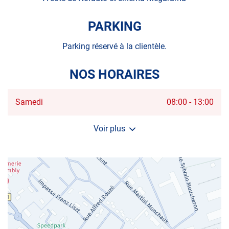
PARKING
Parking réservé à la clientèle.
NOS HORAIRES
Horaires
Samedi
08:00
-
13:00
d'ouverture
d'aujourd'hui
Voir plus
et
les
horaires
d'ouverture
du
centre
AUTOSUR
CHAMBLY