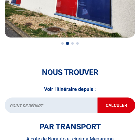
roues, quad, voiturette, voiture sans permis)
• le pré-contrôle contrôle technique ou contrôle technique
volontaire / partiel)
N’attendez plus pour votre sécurité et faire vérifier votre
véhicule : Prenez RDV dans votre
centre de contrôle
technique.
A très bientôt chez
AUTOSUR CHAMBLY
.
NOUS TROUVER
*Prestation à vérifier auprès du centre
Voir l'itinéraire depuis :
CALCULER
JUSQU'AU
Départ
POINT
DE
VENTE
PAR TRANSPORT
AUTOSUR
CHAMBLY
A côté de Norauto et cinéma Megarama