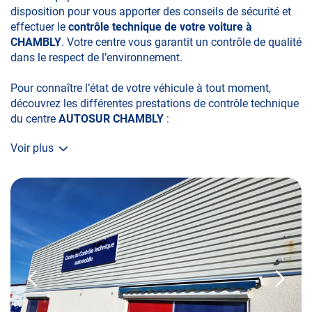
disposition pour vous apporter des conseils de sécurité et
effectuer le
contrôle technique de votre voiture à
CHAMBLY
. Votre centre vous garantit un contrôle de qualité
dans le respect de l’environnement.
Pour connaître l’état de votre véhicule à tout moment,
découvrez les différentes prestations de contrôle technique
du centre
AUTOSUR CHAMBLY
:
Voir plus
• le contrôle technique obligatoire
• la contre-visite
• le contrôle pollution
• le contrôle des véhicules hybrides ou électriques
• le contrôle technique des véhicules GPL/Gaz*
• le contrôle de la Catégorie L (moto, scooter, mobylette, 3