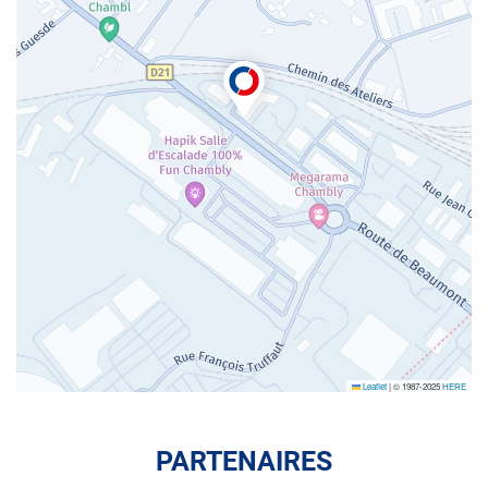
Leaflet
|
© 1987-2025
HERE
PARTENAIRES