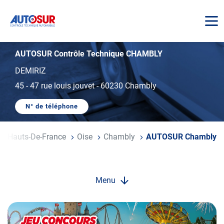
AUTOSUR
AUTOSUR Contrôle Technique CHAMBLY
DEMIRIZ
45 - 47 rue louis jouvet
-
60230 Chambly
N° de téléphone
AFFICHER
LE
NUMÉRO
DE
Hauts-De-France
Oise
Chambly
AUTOSUR Chambly
TÉLÉPHONE
DU
CENTRE
AUTOSUR
CHAMBLY
Menu
Opération
spéciale