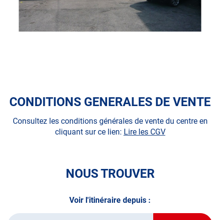
N’attendez plus pour votre sécurité et faire vérifier votre
véhicule : Prenez RDV dans votre
centre de contrôle
technique.
A très bientôt chez
AUTOSUR MAUBEUGE
.
*Prestation à vérifier auprès du centre
CONDITIONS GENERALES DE VENTE
Consultez les conditions générales de vente du centre en
cliquant sur ce lien:
Lire les CGV
NOUS TROUVER
Voir l'itinéraire depuis :