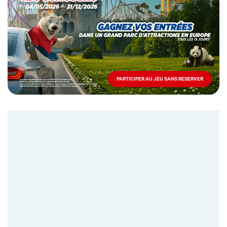
Mai
-
Décembre
2026
-
Locations
PARTICIPER AU JEU SANS RESERVER
PARTICIPER
AU
JEU
SANS
RESERVER