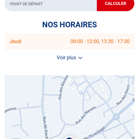
CALCULER
JUSQU'AU
Départ
POINT
DE
VENTE
NOS HORAIRES
AUTOSUR
MAUBEUGE
Horaires
Jeudi
08:00
-
12:00
13:30
-
17:30
d'ouverture
d'aujourd'hui
Voir plus
et
les
horaires
d'ouverture
du
centre
AUTOSUR
MAUBEUGE