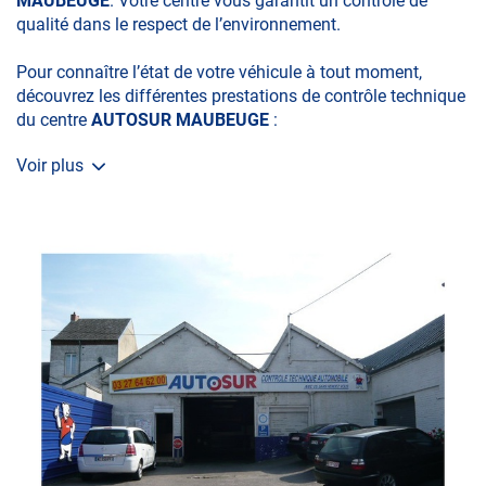
MAUBEUGE
. Votre centre vous garantit un contrôle de
qualité dans le respect de l’environnement.
Pour connaître l’état de votre véhicule à tout moment,
découvrez les différentes prestations de contrôle technique
du centre
AUTOSUR MAUBEUGE
:
Voir plus
• le contrôle technique obligatoire
• la contre-visite
• le contrôle pollution
• le contrôle des véhicules hybrides ou électriques
• le contrôle de la Catégorie L (moto, scooter, mobylette, 3
roues, quad, voiturette, voiture sans permis)
• le pré-contrôle contrôle technique ou contrôle technique
volontaire / partiel)