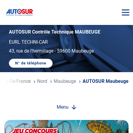
AUTOSUR
AUTOSUR Contrôle Technique MAUBEUGE
EURL TECHNI-CAR
43, rue de l'hermitage
-
59600 Maubeuge
N° de téléphone
AFFICHER
LE
NUMÉRO
DE
auts-De-France
Nord
Maubeuge
AUTOSUR Maubeuge
TÉLÉPHONE
DU
CENTRE
AUTOSUR
MAUBEUGE
Menu
Opération
spéciale