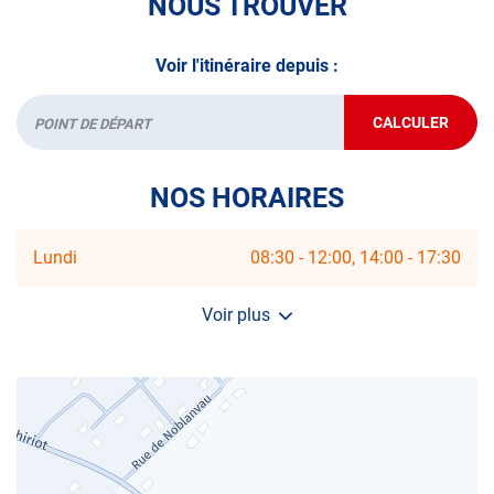
NOUS TROUVER
Voir l'itinéraire depuis :
CALCULER
JUSQU'AU
Départ
POINT
DE
VENTE
NOS HORAIRES
AUTOSUR
COMMERC
Horaires
Lundi
08:30
-
12:00
14:00
-
17:30
d'ouverture
d'aujourd'hui
Voir plus
et
les
horaires
d'ouverture
du
centre
AUTOSUR
COMMERCY