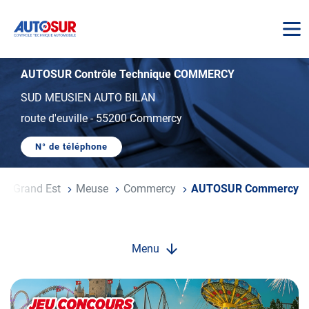
AUTOSUR
AUTOSUR Contrôle Technique COMMERCY
SUD MEUSIEN AUTO BILAN
route d'euville
-
55200 Commercy
N° de téléphone
AFFICHER
LE
NUMÉRO
DE
e
Grand Est
Meuse
Commercy
AUTOSUR Commercy
TÉLÉPHONE
DU
CENTRE
AUTOSUR
COMMERCY
Menu
Opération
spéciale