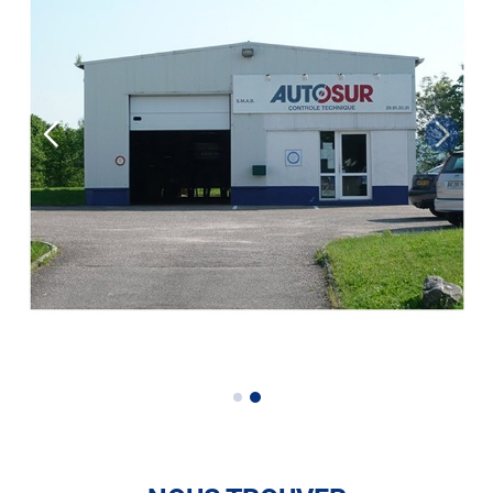
• le contrôle des véhicules hybrides ou électriques
• le contrôle technique des véhicules GPL/Gaz*
• le pré-contrôle contrôle technique ou contrôle technique
volontaire / partiel)
N’attendez plus pour votre sécurité et faire vérifier votre
véhicule : Prenez RDV dans votre
centre de contrôle
technique.
A très bientôt chez
AUTOSUR COMMERCY
.
*Prestation à vérifier auprès du centre