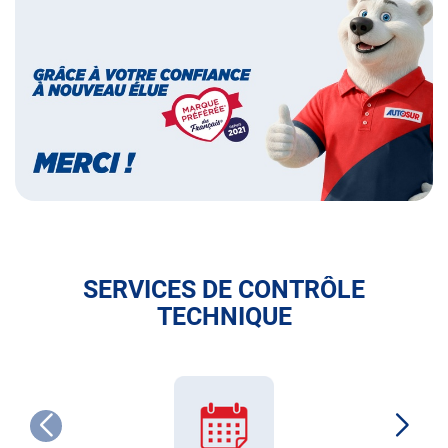
marque
préférée
des
français
SERVICES DE CONTRÔLE
TECHNIQUE