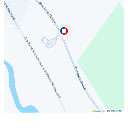
Leaflet
|
© 1987-2025
HERE