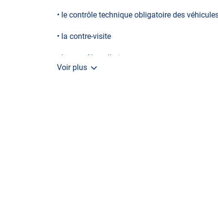
• le contrôle technique obligatoire des véhicul
• la contre-visite
• le contrôle pollution
Voir plus
• le controle volontaire : pré-contrôle ou pré-vis
Le centre n'est pas habilité pour les GPL
N’attendez plus pour votre sécurité et faire vér
contrôle technique ou sur le site internet
A très bientôt chez LUCIA BRUNO
AUTOSUR SA
*Prestation à vérifier auprès du centre