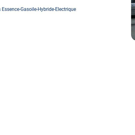
es Essence-Gasoile-Hybride-Electrique
ite contrôle technique
ifier votre véhicule : Prenez RDV dans votre
centre de
, ATTENTION AUCUN PAIEMENT EN LIGNE.
INT-JEAN-DE-MAURIENNE
.