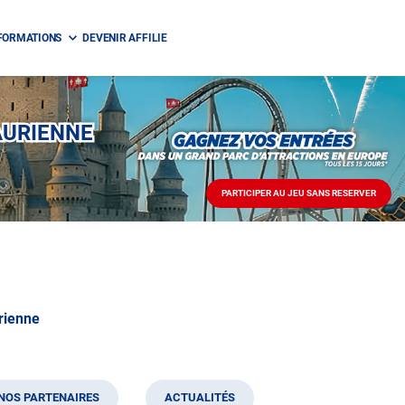
FORMATIONS
DEVENIR AFFILIE
AURIENNE
PARTICIPER AU JEU SANS RESERVER
PARTICIPER
AU
JEU
SANS
RESERVER
rienne
NOS PARTENAIRES
ACTUALITÉS