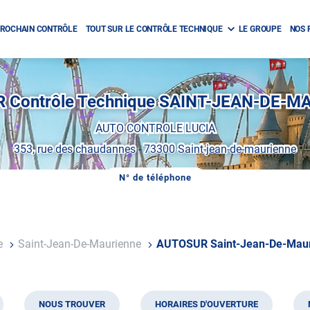
ROCHAIN CONTRÔLE
TOUT SUR LE CONTRÔLE TECHNIQUE
LE GROUPE
NOS 
 Contrôle Technique SAINT-JEAN-DE-M
AUTO CONTROLE LUCIA
353, rue des chaudannes
-
73300 Saint-jean-de-maurienne
N° de téléphone
AFFICHER
LE
NUMÉRO
DE
TÉLÉPHONE
DU
e
Saint-Jean-De-Maurienne
AUTOSUR Saint-Jean-De-Mau
CENTRE
AUTOSUR
SAINT-
JEAN-
DE-
MAURIENNE
NOUS TROUVER
HORAIRES D'OUVERTURE