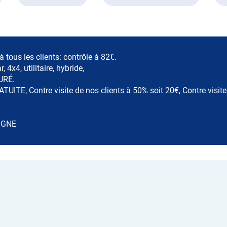
 tous les clients: contrôle à 82€.
4x4, utilitaire, hybride,
TURÉ.
ATUITE, Contre visite de nos clients à 50% soit 20€, Contre visit
IGNE