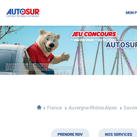
MON P
Opération
spéciale
Mai
AUTOSUR
-
Décembre
2026
-
Locations
Accueil
France
Auvergne-Rhône-Alpes
Savoi
PRENDRE RDV
NOS SERVICES