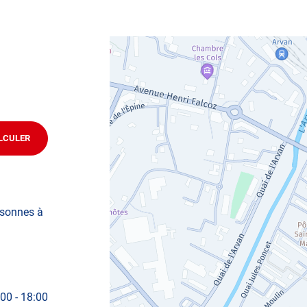
LCULER
JUSQU'AU
POINT
DE
VENTE
AUTOSUR
SAINT-
JEAN-
rsonnes à
DE-
MAURIENNE
:00
-
18:00