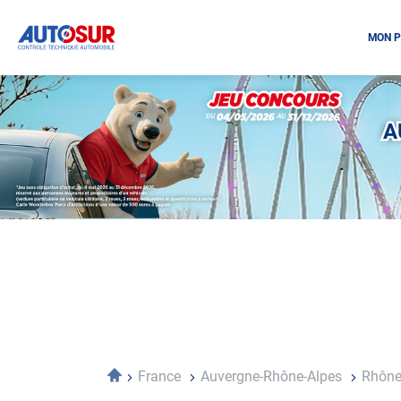
MON P
Opération
spéciale
Mai
A
-
Décembre
2026
-
Locations
Accueil
France
Auvergne-Rhône-Alpes
Rhôn