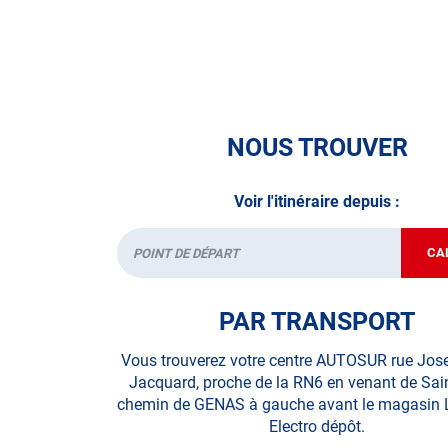
• le contrôle technique des véhicules GPL/Gaz*
• le contrôle de la Catégorie L (moto, scooter, m
• le pré-contrôle contrôle technique ou contrôle 
NOUS TROUVER
N’attendez plus pour votre sécurité et faire vér
contrôle technique.
Voir l'itinéraire depuis :
A très bientôt chez
AUTOSUR SAINT-PRIEST
.
CA
*Prestation à vérifier auprès du centre
Départ
PAR TRANSPORT
Vous trouverez votre centre AUTOSUR rue Jos
Jacquard, proche de la RN6 en venant de Sain
chemin de GENAS à gauche avant le magasin 
Electro dépôt.