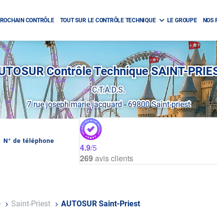
ROCHAIN CONTRÔLE
TOUT SUR LE CONTRÔLE TECHNIQUE
LE GROUPE
NOS 
UTOSUR Contrôle Technique SAINT-PRIE
C.T.A.D.S.
7 rue joseph marie jacquard
-
69800 Saint-priest
N° de téléphone
AFFICHER
4.9
/5
LE
269
avis clients
NUMÉRO
DE
TÉLÉPHONE
DU
CENTRE
AUTOSUR
SAINT-
e
Saint-Priest
AUTOSUR Saint-Priest
PRIEST