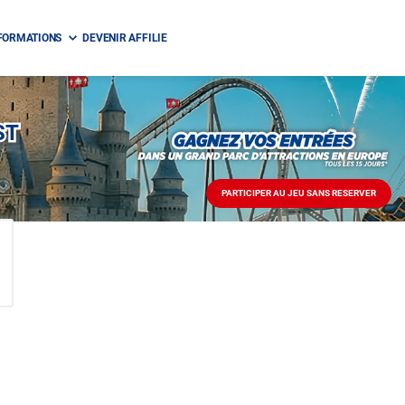
FORMATIONS
DEVENIR AFFILIE
ST
PARTICIPER AU JEU SANS RESERVER
PARTICIPER
AU
JEU
SANS
RESERVER