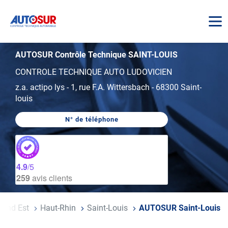
AUTOSUR
AUTOSUR Contrôle Technique SAINT-LOUIS
CONTROLE TECHNIQUE AUTO LUDOVICIEN
z.a. actipo lys
-
1, rue F.A. Wittersbach
-
68300 Saint-
louis
N° de téléphone
AFFICHER
LE
NUMÉRO
DE
TÉLÉPHONE
DU
4.9
/5
CENTRE
259
avis clients
AUTOSUR
SAINT-
LOUIS
rand Est
Haut-Rhin
Saint-Louis
AUTOSUR Saint-Louis