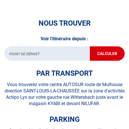
technique.
A très bientôt chez
AUTOSUR SAINT-LOUIS
.
NOUS TROUVER
*Prestation à vérifier auprès du centre
Voir l'itinéraire depuis :
CALCULER
JUSQU'AU
Départ
POINT
DE
VENTE
PAR TRANSPORT
AUTOSUR
SAINT-
LOUIS
Vous trouverez votre centre AUTOSUR route de Mulhouse
direction SAINT-LOUIS-LA-CHAUSSÉE sur la zone d'activités
Actipo Lys sur votre gauche rue Wittersbach juste avant le
magasin KYABI et devant NILUFAR.
PARKING