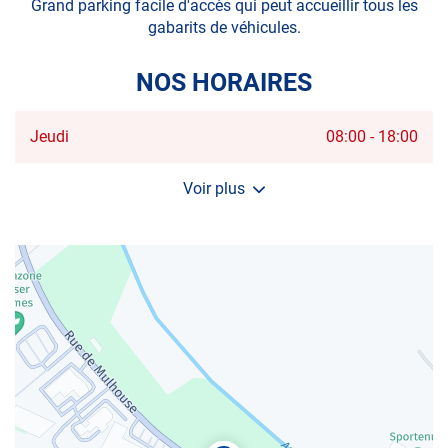
Grand parking facile d'accès qui peut accueillir tous les
gabarits de véhicules.
NOS HORAIRES
Horaires
Jeudi
08:00
-
18:00
d'ouverture
d'aujourd'hui
Voir plus
et
les
horaires
d'ouverture
du
centre
AUTOSUR
SAINT-
LOUIS