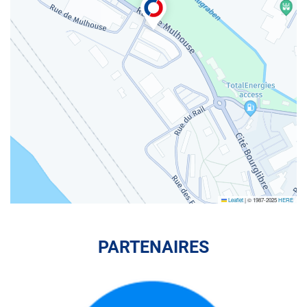
Leaflet
|
© 1987-2025
HERE
PARTENAIRES