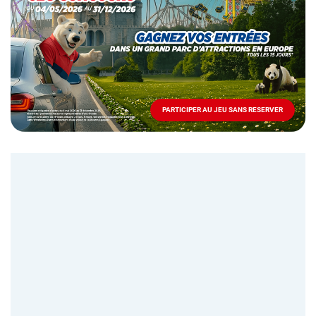
Mai
-
Décembre
2026
-
Locations
PARTICIPER AU JEU SANS RESERVER
PARTICIPER
AU
JEU
SANS
RESERVER