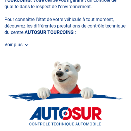
TOURCOING
. Votre centre vous garantit un contrôle de
qualité dans le respect de l’environnement.
Pour connaître l’état de votre véhicule à tout moment,
découvrez les différentes prestations de contrôle technique
du centre
AUTOSUR TOURCOING
:
Voir plus
• le contrôle technique obligatoire
• la contre-visite
• le contrôle pollution
• le contrôle des véhicules hybrides ou électriques
• le contrôle technique des véhicules GPL/Gaz*
• le pré-contrôle contrôle technique ou contrôle technique
volontaire / partiel
N’attendez plus pour votre sécurité et faire vérifier votre