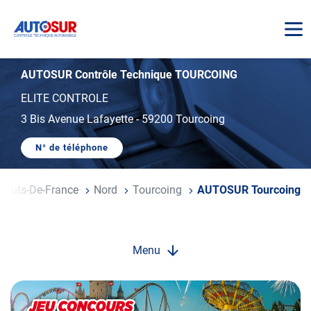
AUTOSUR
AUTOSUR Contrôle Technique TOURCOING
ELITE CONTROLE
3 Bis Avenue Lafayette
-
59200 Tourcoing
N° de téléphone
AFFICHER
LE
NUMÉRO
DE
Hauts-De-France
Nord
Tourcoing
AUTOSUR Tourcoing
TÉLÉPHONE
DU
CENTRE
AUTOSUR
TOURCOING
Menu
Opération
spéciale