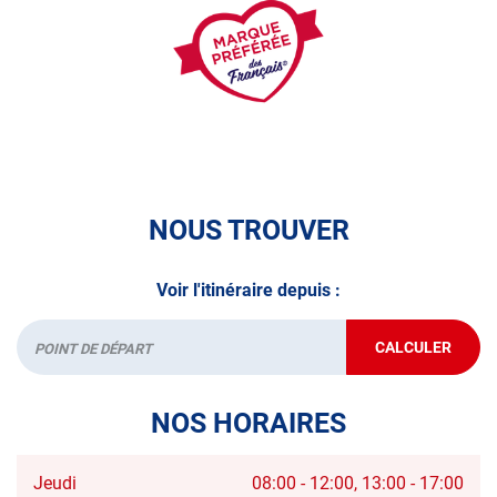
véhicule : Prenez RDV dans votre
centre de contrôle
technique.
A très bientôt chez
AUTOSUR TOURCOING
.
*Prestation à vérifier auprès du centre
NOUS TROUVER
Voir l'itinéraire depuis :
CALCULER
JUSQU'AU
Départ
POINT
DE
VENTE
NOS HORAIRES
AUTOSUR
TOURCOIN
Horaires
Jeudi
08:00
-
12:00
13:00
-
17:00