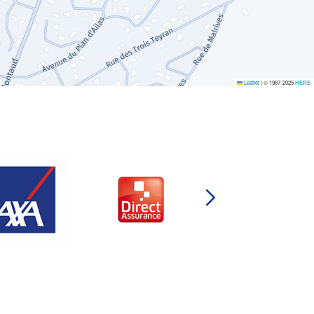
Leaflet
|
© 1987-2025
HERE
DIRECT
ASSURANCES