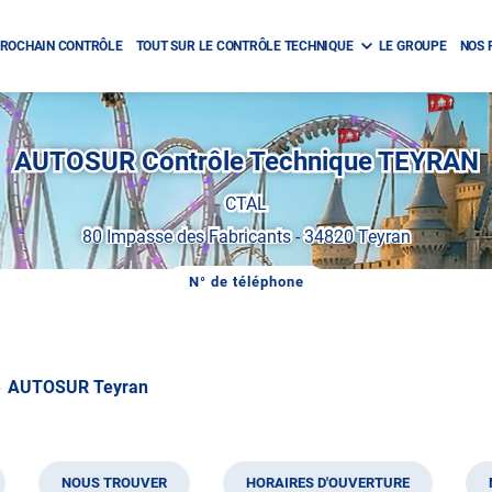
ROCHAIN CONTRÔLE
TOUT SUR LE CONTRÔLE TECHNIQUE
LE GROUPE
NOS 
AUTOSUR Contrôle Technique TEYRAN
CTAL
80 Impasse des Fabricants
-
34820 Teyran
N° de téléphone
AFFICHER
LE
NUMÉRO
DE
TÉLÉPHONE
DU
AUTOSUR Teyran
CENTRE
AUTOSUR
TEYRAN
NOUS TROUVER
HORAIRES D'OUVERTURE