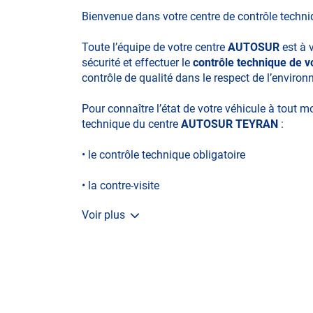
Bienvenue dans votre centre de contrôle techn
Toute l’équipe de votre centre
AUTOSUR
est à 
sécurité et effectuer le
contrôle technique de v
contrôle de qualité dans le respect de l’enviro
Pour connaître l’état de votre véhicule à tout 
technique du centre
AUTOSUR TEYRAN
:
• le contrôle technique obligatoire
• la contre-visite
Voir plus
• le contrôle pollution
• le contrôle des véhicules hybrides ou électriq
• le contrôle technique des véhicules GPL/Gaz*
• le pré-contrôle contrôle technique ou contrôle 