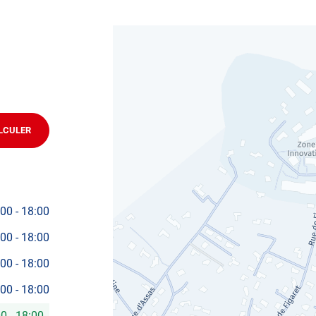
ifier votre véhicule : Prenez RDV dans votre
centre de
LCULER
JUSQU'AU
POINT
DE
VENTE
AUTOSUR
TEYRAN
:00
-
18:00
:00
-
18:00
:00
-
18:00
:00
-
18:00
00
-
18:00