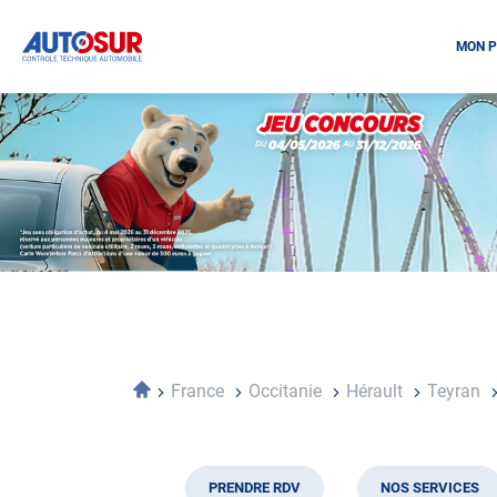
MON P
Opération
spéciale
Mai
-
Décembre
2026
-
Locations
Accueil
France
Occitanie
Hérault
Teyran
PRENDRE RDV
NOS SERVICES