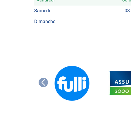
Horaires
d'ouverture
Samedi
08
d'aujourd'hui
Dimanche
FULLI
ASSU
2000