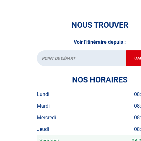
N’attendez plus pour votre sécurité et faire vér
contrôle technique.
NOUS TROUVER
A très bientôt chez
AUTOSUR TEYRAN
.
Voir l'itinéraire depuis :
*Prestation à vérifier auprès du centre
CA
Départ
NOS HORAIRES
Lundi
08
Mardi
08
Mercredi
08
Jeudi
08
Vendredi
08: