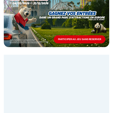
Mai
-
Décembre
2026
-
Locations
PARTICIPER AU JEU SANS RESERVER
PARTICIPER
AU
JEU
SANS
RESERVER