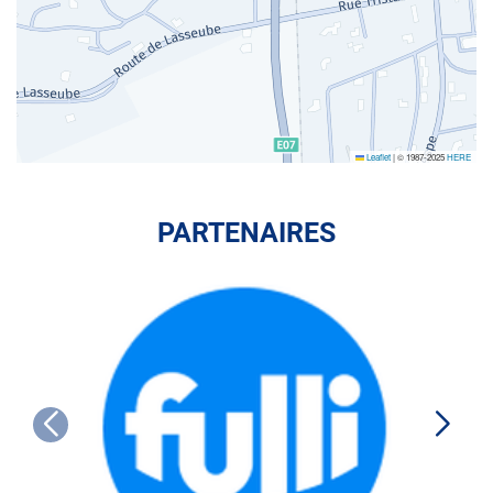
Leaflet
|
© 1987-2025
HERE
PARTENAIRES