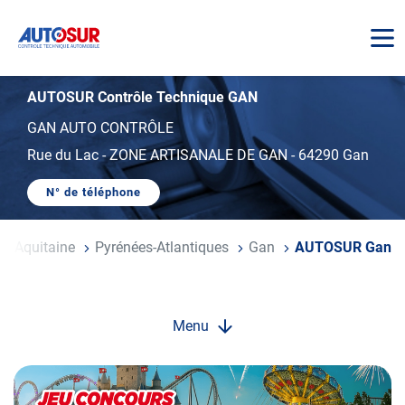
AUTOSUR
AUTOSUR Contrôle Technique GAN
GAN AUTO CONTRÔLE
Rue du Lac
-
ZONE ARTISANALE DE GAN
-
64290 Gan
N° de téléphone
AFFICHER
LE
NUMÉRO
DE
le-Aquitaine
Pyrénées-Atlantiques
Gan
AUTOSUR Gan
TÉLÉPHONE
DU
CENTRE
AUTOSUR
GAN
Menu
Opération
spéciale