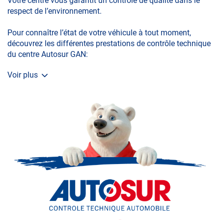
Votre centre vous garantit un contrôle de qualité dans le
respect de l’environnement.
Pour connaître l’état de votre véhicule à tout moment,
découvrez les différentes prestations de contrôle technique
du centre Autosur GAN:
Voir plus
La visite initiale
La Contre-visite
Le Contrôle Complémentaire pollution
Le Contrôle Technique des véhicules spécifiques
Le contrôle de la Catégorie L (moto, scooter, mobylette, 3
roues, quad, voiturette, voiture sans permis)
Le Contrôle Technique volontaire total ou partiel
N’attendez plus pour prendre soin de votre auto et