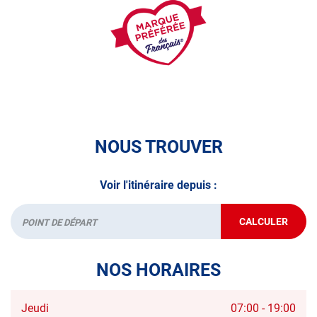
demandez un RDV dans votre
centre Autosur GAN
avant
de partir en voyage.
A très bientôt chez
AUTOSUR GAN
.
NOUS TROUVER
Voir l'itinéraire depuis :
CALCULER
JUSQU'AU
Départ
POINT
DE
VENTE
NOS HORAIRES
AUTOSUR
GAN
Horaires
Jeudi
07:00
-
19:00