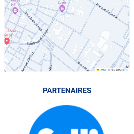
Leaflet
|
© 1987-2025
HERE
PARTENAIRES