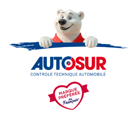
• la contre-visite
• le contrôle pollution
• le contrôle des véhicules hybrides ou électriques
• le contrôle technique des véhicules GPL/Gaz*
• le contrôle de la Catégorie L (moto, scooter, mobylette, 3
roues, quad, voiturette, voiture sans permis)
• le pré-contrôle contrôle technique ou contrôle technique
volontaire / partiel)
N’attendez plus pour votre sécurité et faire vérifier votre
véhicule : Prenez RDV dans votre
centre de contrôle
technique.
A très bientôt chez
AUTOSUR RIVESALTES
.