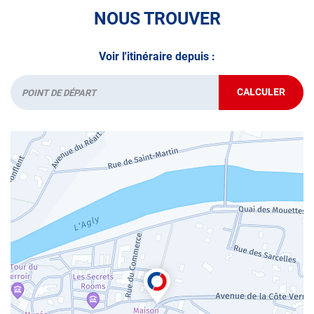
*Prestation à vérifier auprès du centre
NOUS TROUVER
Voir l'itinéraire depuis :
CALCULER
JUSQU'AU
Départ
POINT
DE
VENTE
AUTOSUR
RIVESALTE