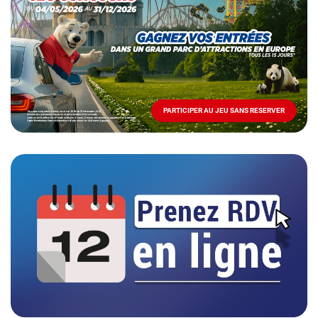
Mai
-
Décembre
2026
-
Locations
PARTICIPER AU JEU SANS RESERVER
PARTICIPER
AU
JEU
SANS
RESERVER