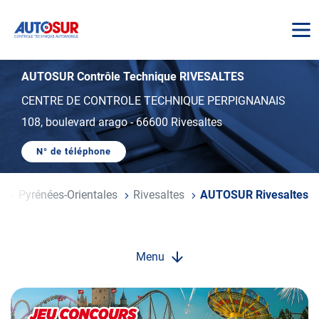
AUTOSUR
AUTOSUR Contrôle Technique RIVESALTES
CENTRE DE CONTROLE TECHNIQUE PERPIGNANAIS
108, boulevard arago
-
66600 Rivesaltes
N° de téléphone
AFFICHER
LE
NUMÉRO
DE
ie
Pyrénées-Orientales
Rivesaltes
AUTOSUR Rivesaltes
TÉLÉPHONE
DU
CENTRE
AUTOSUR
RIVESALTES
Menu
Opération
spéciale