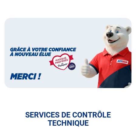
Bannières
Bannière
marque
préférée
des
français
SERVICES DE CONTRÔLE
TECHNIQUE