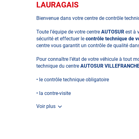
LAURAGAIS
Bienvenue dans votre centre de contrôle techn
Toute l’équipe de votre centre
AUTOSUR
est à 
sécurité et effectuer le
contrôle technique de
centre vous garantit un contrôle de qualité dan
Pour connaître l’état de votre véhicule à tout 
technique du centre
AUTOSUR VILLEFRANCHE
• le contrôle technique obligatoire
• la contre-visite
Voir plus
• le contrôle pollution
• le contrôle des véhicules hybrides ou électriq
• le pré-contrôle contrôle technique ou contrôle 