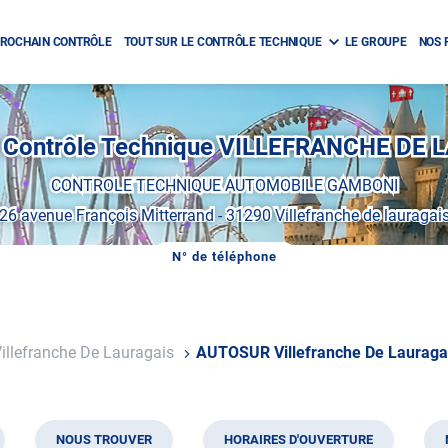
ROCHAIN CONTRÔLE
TOUT SUR LE CONTRÔLE TECHNIQUE
LE GROUPE
NOS 
Contrôle Technique VILLEFRANCHE DE 
CONTROLE TECHNIQUE AUTOMOBILE GAMBONI
26 avenue François Mitterrand
-
31290 Villefranche de lauragai
N° de téléphone
AFFICHER
LE
NUMÉRO
DE
TÉLÉPHONE
DU
illefranche De Lauragais
AUTOSUR Villefranche De Lauraga
CENTRE
AUTOSUR
VILLEFRANCHE
DE
LAURAGAIS
NOUS TROUVER
HORAIRES D'OUVERTURE