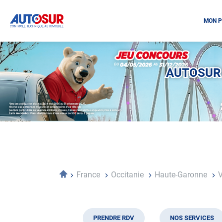
MON P
Opération
spéciale
Mai
AUTOSUR 
-
Décembre
2026
-
Locations
Accueil
France
Occitanie
Haute-Garonne
V
PRENDRE RDV
NOS SERVICES