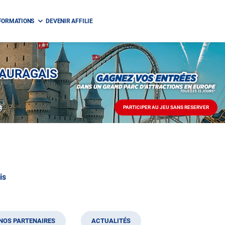
FORMATIONS
DEVENIR AFFILIE
LAURAGAIS
s
PARTICIPER AU JEU SANS RESERVER
PARTICIPER
AU
JEU
SANS
RESERVER
is
NOS PARTENAIRES
ACTUALITÉS