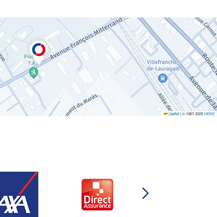
Leaflet
|
© 1987-2025
HERE