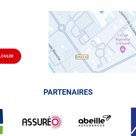
ifier votre véhicule : Prenez RDV dans votre
centre de
DE LAURAGAIS
.
LCULER
JUSQU'AU
POINT
DE
VENTE
AUTOSUR
VILLEFRANCHE
DE
LAURAGAIS
PARTENAIRES