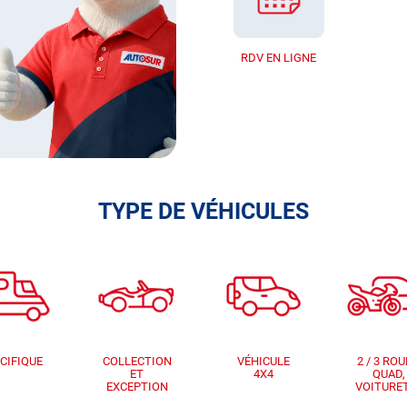
RDV EN LIGNE
TYPE DE VÉHICULES
CIFIQUE
COLLECTION
VÉHICULE
2 / 3 ROU
ET
4X4
QUAD,
EXCEPTION
VOITURE