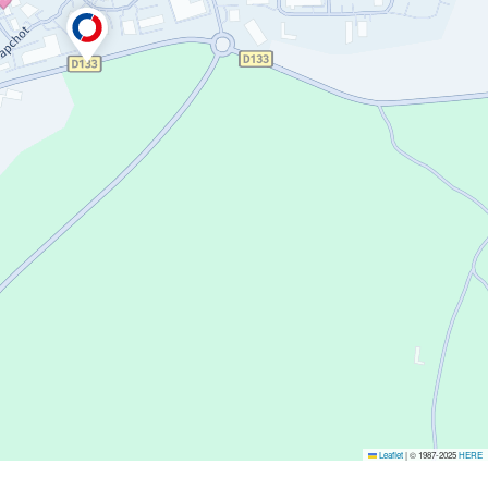
Leaflet
|
© 1987-2025
HERE