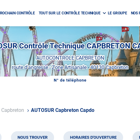
ROCHAIN CONTRÔLE
TOUT SUR LE CONTRÔLE TECHNIQUE
LE GROUPE
NOS 
SUR Contrôle Technique CAPBRETON 
AUTOCONTROLE CAPBRETON
route d'angresse
-
Zone Artisanale
-
40130 Capbreton
N° de téléphone
AFFICHER
LE
NUMÉRO
DE
TÉLÉPHONE
DU
Capbreton
AUTOSUR Capbreton Capdo
CENTRE
AUTOSUR
CAPBRETON
CAPDO
NOUS TROUVER
HORAIRES D'OUVERTURE