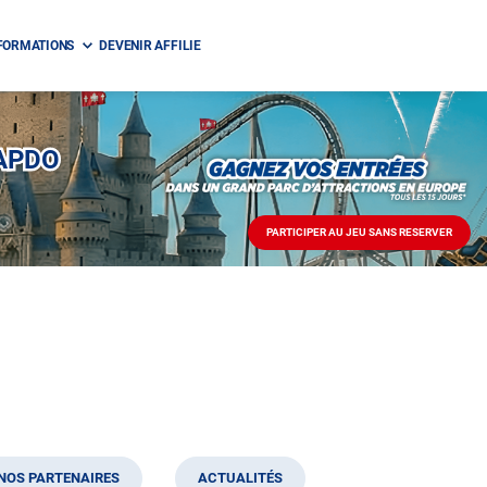
FORMATIONS
DEVENIR AFFILIE
CAPDO
PARTICIPER AU JEU SANS RESERVER
PARTICIPER
AU
JEU
SANS
RESERVER
NOS PARTENAIRES
ACTUALITÉS