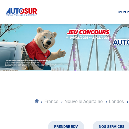
MON P
Opération
spéciale
Mai
AUTO
-
Décembre
2026
-
Locations
Accueil
France
Nouvelle-Aquitaine
Landes
PRENDRE RDV
NOS SERVICES