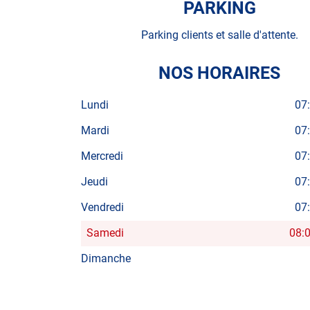
PARKING
Parking clients et salle d'attente.
NOS HORAIRES
Lundi
07
Mardi
07
Mercredi
07
Jeudi
07
Vendredi
07
Samedi
08:
Horaires
d'ouverture
Dimanche
d'aujourd'hui