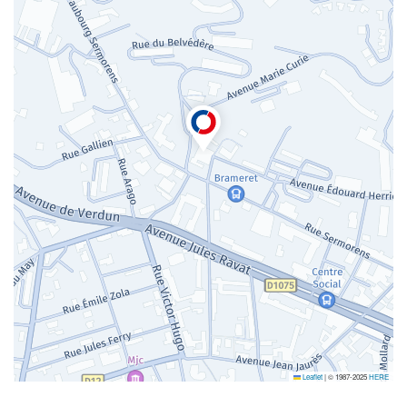
Leaflet
|
© 1987-2025
HERE