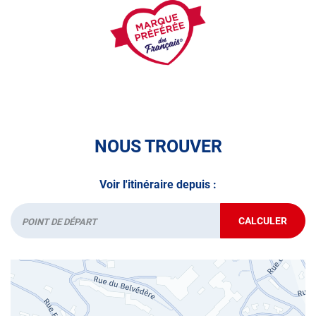
demandez un RDV dans votre
centre Autosur VOIRON
avant de partir en voyage.
A très bientôt chez
AUTOSUR VOIRON
.
NOUS TROUVER
Voir l'itinéraire depuis :
CALCULER
JUSQU'AU
Départ
POINT
DE
VENTE
AUTOSUR
VOIRON