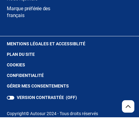
Marque préférée des
français
(OUVRE
MENTIONS LÉGALES ET ACCESSIBLITÉ
DANS
PLAN DU SITE
UNE
NOUVELLE
(OUVRE
COOKIES
FENÊTRE)
DANS
(OUVRE
CONFIDENTIALITÉ
UNE
DANS
NOUVELLE
GÉRER MES CONSENTEMENTS
UNE
FENÊTRE)
NOUVELLE
VERSION CONTRASTÉE (
OFF
)
FENÊTRE)
REMO
(NAV
EN
Copyright© Autosur 2024 - Tous droits réservés
HAUT
DE
PAGE
Store Locator
(ouvre
dans