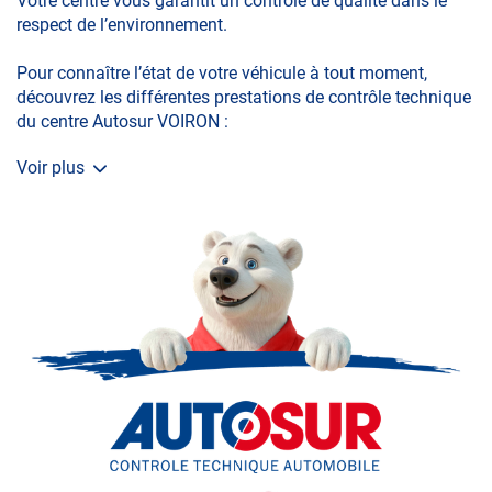
Votre centre vous garantit un contrôle de qualité dans le
respect de l’environnement.
Pour connaître l’état de votre véhicule à tout moment,
découvrez les différentes prestations de contrôle technique
du centre Autosur VOIRON :
Voir plus
La visite initiale
La Contre-visite
Le Contrôle Complémentaire pollution
Le Contrôle Technique des véhicules spécifiques
Le contrôle de la Catégorie L (moto, scooter, mobylette, 3
roues, quad, voiturette, voiture sans permis)
Le Contrôle Technique volontaire total ou partiel
N’attendez plus pour prendre soin de votre auto et