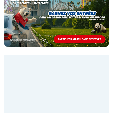
Mai
-
Décembre
2026
-
Locations
PARTICIPER AU JEU SANS RESERVER
PARTICIPER
AU
JEU
SANS
RESERVER