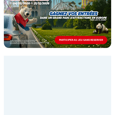
Mai
-
Décembre
2026
-
Locations
PARTICIPER AU JEU SANS RESERVER
PARTICIPER
AU
JEU
SANS
RESERVER