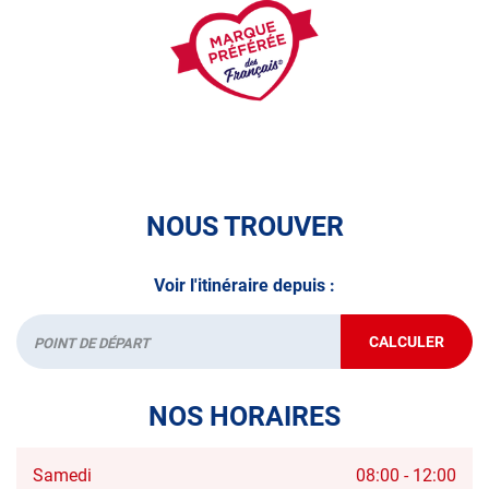
véhicule : Prenez RDV dans votre
centre de contrôle
technique.
A très bientôt chez
AUTOSUR CREMIEU
.
*Prestation à vérifier auprès du centre
NOUS TROUVER
Voir l'itinéraire depuis :
CALCULER
JUSQU'AU
Départ
POINT
DE
VENTE
NOS HORAIRES
AUTOSUR
CREMIEU
Horaires
Samedi
08:00
-
12:00