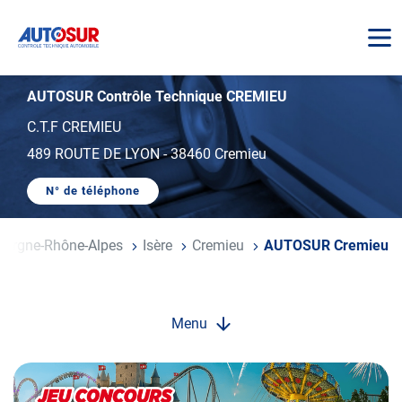
AUTOSUR
AUTOSUR Contrôle Technique CREMIEU
C.T.F CREMIEU
489 ROUTE DE LYON
-
38460 Cremieu
N° de téléphone
AFFICHER
LE
NUMÉRO
DE
vergne-Rhône-Alpes
Isère
Cremieu
AUTOSUR Cremieu
TÉLÉPHONE
DU
CENTRE
AUTOSUR
CREMIEU
Menu
Opération
spéciale