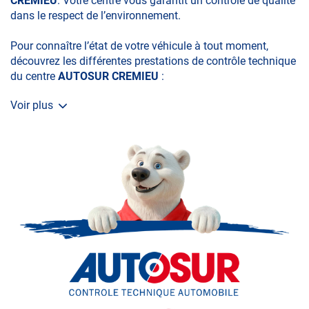
CREMIEU
. Votre centre vous garantit un contrôle de qualité
dans le respect de l’environnement.
Pour connaître l’état de votre véhicule à tout moment,
découvrez les différentes prestations de contrôle technique
du centre
AUTOSUR CREMIEU
:
Voir plus
• le contrôle technique obligatoire
• la contre-visite
• le contrôle pollution
• le contrôle des véhicules hybrides ou électriques
• le contrôle technique des véhicules GPL/Gaz*
• le pré-contrôle contrôle technique ou contrôle technique
volontaire / partiel)
N’attendez plus pour votre sécurité et faire vérifier votre