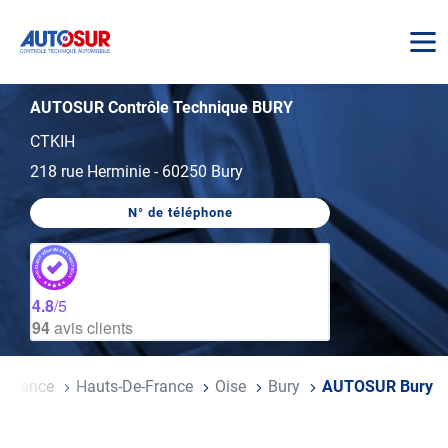
AUTOSUR
AUTOSUR Contrôle Technique BURY
CTKIH
218 rue Herminie
-
60250 Bury
N° de téléphone
AFFICHER
LE
NUMÉRO
DE
TÉLÉPHONE
DU
4.8
/5
CENTRE
94
avis clients
AUTOSUR
BURY
ueil
France
Hauts-De-France
Oise
Bury
AUTOSUR Bury