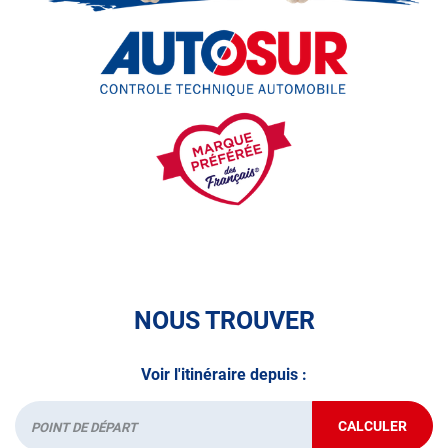
• le contrôle de la Catégorie L (moto, scooter, mobylette, 3
roues, quad, voiturette, voiture sans permis)
• le pré-contrôle contrôle technique ou contrôle technique
volontaire / partiel)
N’attendez plus pour votre sécurité et faire vérifier votre
véhicule : Prenez RDV dans votre
centre de contrôle
technique.
A très bientôt chez
AUTOSUR BURY
.
*Prestation à vérifier auprès du centre
NOUS TROUVER
Voir l'itinéraire depuis :
CALCULER
JUSQU'AU
Départ