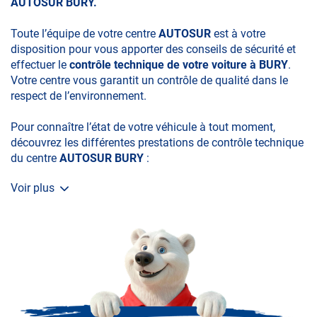
AUTOSUR BURY.
Toute l’équipe de votre centre
AUTOSUR
est à votre
disposition pour vous apporter des conseils de sécurité et
effectuer le
contrôle technique de votre voiture à BURY
.
Votre centre vous garantit un contrôle de qualité dans le
respect de l’environnement.
Pour connaître l’état de votre véhicule à tout moment,
découvrez les différentes prestations de contrôle technique
du centre
AUTOSUR BURY
:
Voir plus
• le contrôle technique obligatoire
• la contre-visite
• le contrôle pollution
• le contrôle des véhicules hybrides ou électriques
• le contrôle technique des véhicules GPL/Gaz*