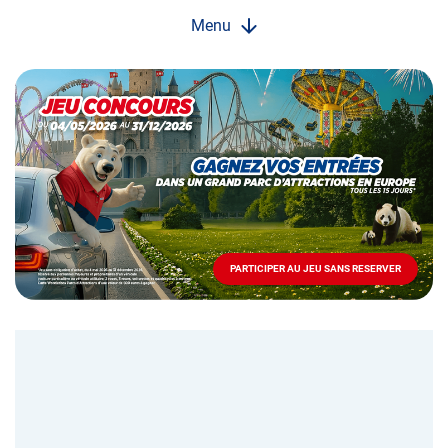
Menu
Opération
spéciale
Mai
-
Décembre
2026
-
Locations
PARTICIPER AU JEU SANS RESERVER
PARTICIPER
AU
JEU
SANS
RESERVER