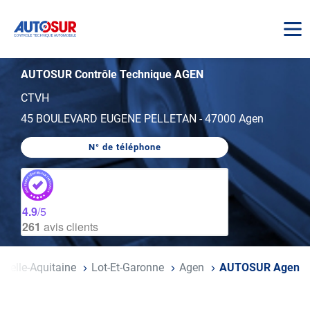
AUTOSUR
AUTOSUR Contrôle Technique AGEN
CTVH
45 BOULEVARD EUGENE PELLETAN
-
47000 Agen
N° de téléphone
AFFICHER
LE
NUMÉRO
DE
TÉLÉPHONE
DU
4.9
/5
CENTRE
261
avis clients
AUTOSUR
AGEN
uvelle-Aquitaine
Lot-Et-Garonne
Agen
AUTOSUR Agen