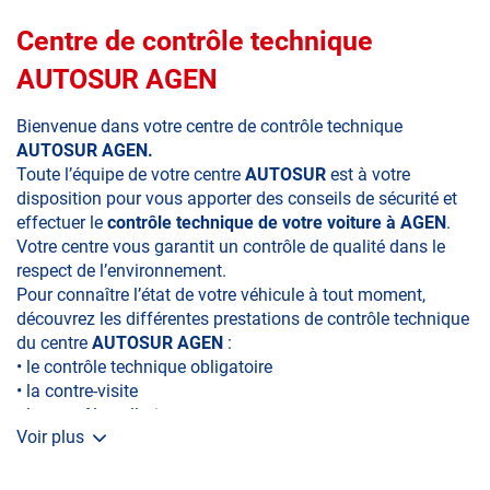
Centre de contrôle technique
AUTOSUR AGEN
Bienvenue dans votre centre de contrôle technique
AUTOSUR AGEN.
Toute l’équipe de votre centre
AUTOSUR
est à votre
disposition pour vous apporter des conseils de sécurité et
effectuer le
contrôle technique de votre voiture à AGEN
.
Votre centre vous garantit un contrôle de qualité dans le
respect de l’environnement.
Pour connaître l’état de votre véhicule à tout moment,
découvrez les différentes prestations de contrôle technique
du centre
AUTOSUR AGEN
:
• le contrôle technique obligatoire
• la contre-visite
• le contrôle pollution
Voir plus
• le contrôle des véhicules hybrides ou électriques
• le contrôle technique des véhicules GPL/Gaz*
• le contrôle de la Catégorie L (moto, scooter, mobylette, 3