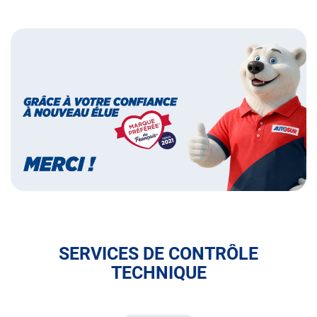
Bannières
Bannière
marque
préférée
des
français
SERVICES DE CONTRÔLE
TECHNIQUE