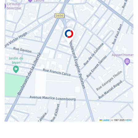
Leaflet
|
© 1987-2025
HERE