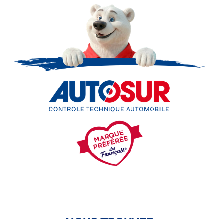
roues, quad, voiturette, voiture sans permis)
• le pré-contrôle contrôle technique ou contrôle technique
volontaire / partiel)
N’attendez plus pour votre sécurité et faire vérifier votre
véhicule : Prenez RDV dans votre
centre de contrôle
technique.
A très bientôt chez
AUTOSUR AGEN
.
*Prestation à vérifier auprès du centre