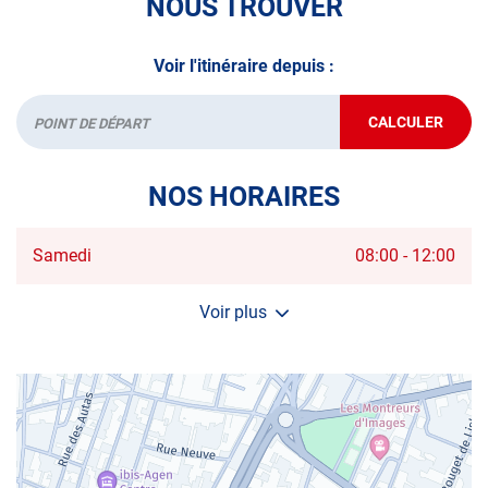
NOUS TROUVER
Voir l'itinéraire depuis :
CALCULER
JUSQU'AU
Départ
POINT
DE
VENTE
NOS HORAIRES
AUTOSUR
AGEN
Horaires
Samedi
08:00
-
12:00
d'ouverture
d'aujourd'hui
Voir plus
et
les
horaires
d'ouverture
du
centre
AUTOSUR
AGEN