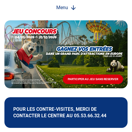
Menu
Opération
spéciale
Mai
-
Décembre
2026
-
Locations
PARTICIPER AU JEU SANS RESERVER
PARTICIPER
AU
JEU
SANS
RESERVER
POUR LES CONTRE-VISITES, MERCI DE
CONTACTER LE CENTRE AU 05.53.66.32.44