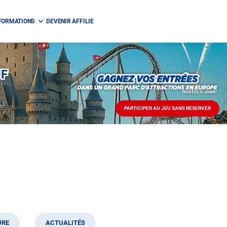
FORMATIONS
DEVENIR AFFILIE
UF
PARTICIPER AU JEU SANS RESERVER
PARTICIPER
AU
JEU
SANS
RESERVER
URE
ACTUALITÉS