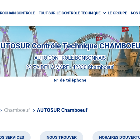
ROCHAIN CONTRÔLE
TOUT SUR LE CONTRÔLE TECHNIQUE
LE GROUPE
NOS 
UTOSUR Contrôle Technique CHAMBOE
AUTO CONTROLE BONSONNAIS
23 ZA DE LA MARE
-
42330 Chamboeuf
N° de téléphone
AFFICHER
LE
NUMÉRO
DE
TÉLÉPHONE
DU
Chamboeuf
AUTOSUR Chamboeuf
CENTRE
AUTOSUR
CHAMBOEUF
OS SERVICES
NOUS TROUVER
HORAIRES D'OUVERT