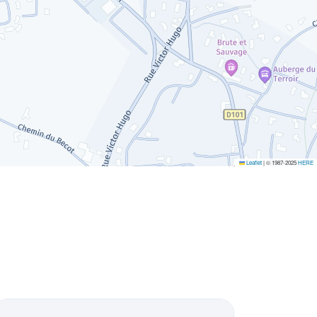
Leaflet
|
© 1987-2025
HERE