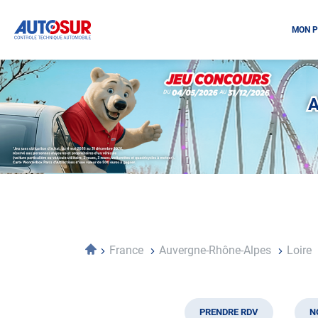
MON P
Opération
spéciale
Mai
A
-
Décembre
2026
-
Locations
Accueil
France
Auvergne-Rhône-Alpes
Loire
PRENDRE RDV
N