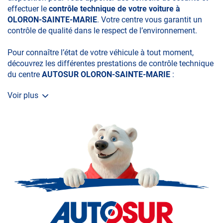
effectuer le
contrôle technique de votre voiture à
OLORON-SAINTE-MARIE
. Votre centre vous garantit un
contrôle de qualité dans le respect de l’environnement.
Pour connaître l’état de votre véhicule à tout moment,
découvrez les différentes prestations de contrôle technique
du centre
AUTOSUR OLORON-SAINTE-MARIE
:
Voir plus
• le contrôle technique obligatoire
• la contre-visite
• le contrôle pollution
• le contrôle des véhicules hybrides ou électriques
• le contrôle technique des véhicules GPL/Gaz*
• le contrôle de la Catégorie L (moto, scooter, mobylette, 3
roues, quad, voiturette, voiture sans permis)