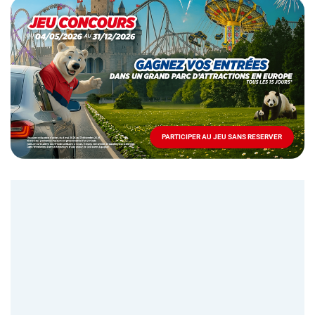
Opération
spéciale
Mai
-
Décembre
2026
-
Locations
PARTICIPER AU JEU SANS RESERVER
PARTICIPER
AU
JEU
SANS
RESERVER