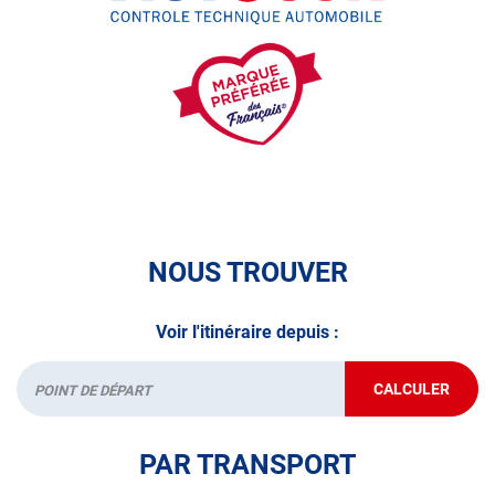
• le pré-contrôle contrôle technique ou contrôle technique
volontaire / partiel)
N’attendez plus pour votre sécurité et faire vérifier votre
véhicule : Prenez RDV dans votre
centre de contrôle
technique.
A très bientôt chez
AUTOSUR OLORON-SAINTE-MARIE
.
*Prestation à vérifier auprès du centre
NOUS TROUVER
Voir l'itinéraire depuis :
CALCULER
JUSQU'AU
Départ
POINT
DE
VENTE
PAR TRANSPORT
AUTOSUR
OLORON-