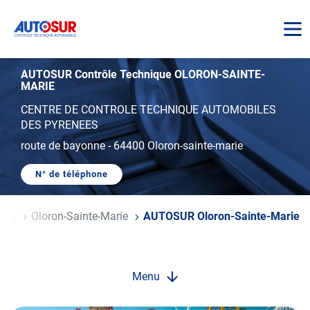
AUTOSUR
AUTOSUR Contrôle Technique OLORON-SAINTE-
MARIE
CENTRE DE CONTROLE TECHNIQUE AUTOMOBILES
DES PYRENEES
route de bayonne
-
64400 Oloron-sainte-marie
N° de téléphone
AFFICHER
LE
NUMÉRO
DE
ques
Oloron-Sainte-Marie
AUTOSUR Oloron-Sainte-Marie
TÉLÉPHONE
DU
CENTRE
AUTOSUR
OLORON-
SAINTE-
Menu
MARIE