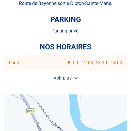
SAINTE-
Route de Bayonne sortie Oloron-Sainte-Marie.
MARIE
PARKING
Parking privé.
NOS HORAIRES
Horaires
Lundi
09:00
-
12:00
13:30
-
18:00
d'ouverture
d'aujourd'hui
Voir plus
et
les
horaires
d'ouverture
du
centre
AUTOSUR
OLORON-
SAINTE-
MARIE