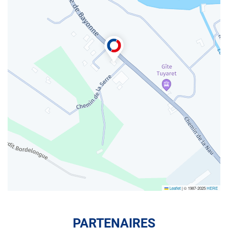
Leaflet
|
© 1987-2025
HERE
PARTENAIRES