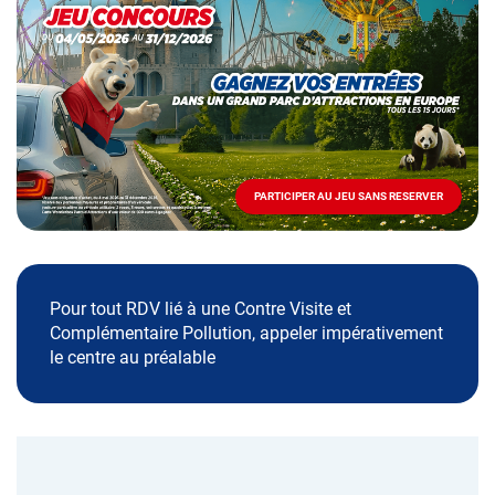
spéciale
Mai
-
Décembre
2026
-
Locations
PARTICIPER AU JEU SANS RESERVER
PARTICIPER
AU
JEU
SANS
RESERVER
Pour tout RDV lié à une Contre Visite et
Complémentaire Pollution, appeler impérativement
le centre au préalable