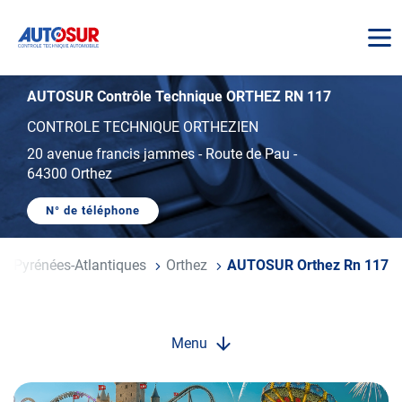
AUTOSUR
AUTOSUR Contrôle Technique ORTHEZ RN 117
CONTROLE TECHNIQUE ORTHEZIEN
20 avenue francis jammes
-
Route de Pau
-
64300 Orthez
N° de téléphone
AFFICHER
LE
NUMÉRO
DE
Pyrénées-Atlantiques
Orthez
AUTOSUR Orthez Rn 117
TÉLÉPHONE
DU
CENTRE
AUTOSUR
ORTHEZ
RN
Menu
117
Opération