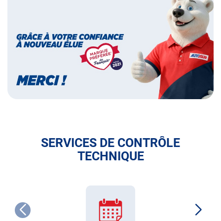
marque
préférée
des
français
SERVICES DE CONTRÔLE
TECHNIQUE