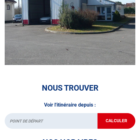
technique.
A très bientôt chez
AUTOSUR ORTHEZ RN 117
.
*Prestation à vérifier auprès du centre
NOUS TROUVER
Voir l'itinéraire depuis :
CALCULER
JUSQU'AU
Départ
POINT
DE
VENTE