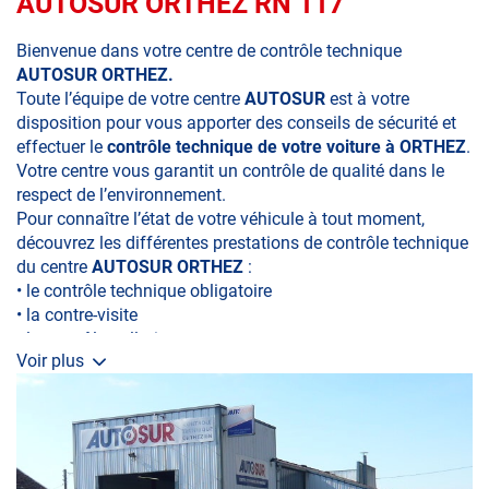
AUTOSUR ORTHEZ RN 117
Bienvenue dans votre centre de contrôle technique
AUTOSUR ORTHEZ.
Toute l’équipe de votre centre
AUTOSUR
est à votre
disposition pour vous apporter des conseils de sécurité et
effectuer le
contrôle technique de votre voiture à ORTHEZ
.
Votre centre vous garantit un contrôle de qualité dans le
respect de l’environnement.
Pour connaître l’état de votre véhicule à tout moment,
découvrez les différentes prestations de contrôle technique
du centre
AUTOSUR ORTHEZ
:
• le contrôle technique obligatoire
• la contre-visite
• le contrôle pollution
Voir plus
• le contrôle des véhicules hybrides ou électriques
• le contrôle technique des véhicules GPL/Gaz*
• le pré-contrôle contrôle technique ou contrôle technique
volontaire / partiel)
N’attendez plus pour votre sécurité et faire vérifier votre
véhicule : Prenez RDV dans votre
centre de contrôle