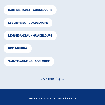
BAIE-MAHAULT - GUADELOUPE
LES ABYMES - GUADELOUPE
MORNE-À-L'EAU - GUADELOUPE
PETIT-BOURG
SAINTE-ANNE - GUADELOUPE
Voir tout (6)
de
points
de
vente
de
SUIVEZ-NOUS SUR LES RÉSEAUX
AUTOSUR