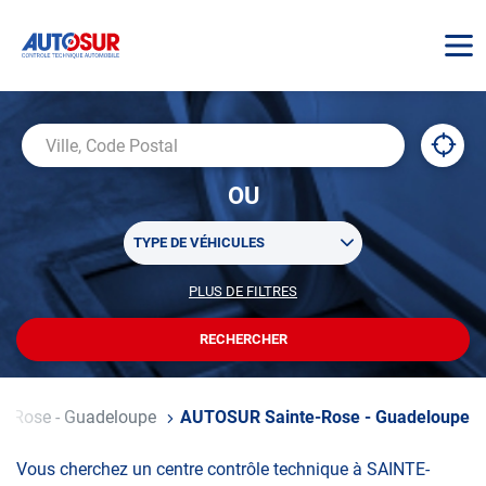
AUTOSUR
À
,
Ville,
proxi
trouv
Code
OU
un
Postal
centr
Sélectionner
AUTO
TYPE DE VÉHICULES
un
ou
PLUS DE FILTRES
POUR
plusieurs
PERSONNALISER
filtre(s)
VOTRE
RECHERCHER
UN
RECHERCHE
de
CENTRE
recherche
AUTOSUR
te-Rose - Guadeloupe
AUTOSUR Sainte-Rose - Guadeloupe
Vous cherchez un centre contrôle technique à SAINTE-