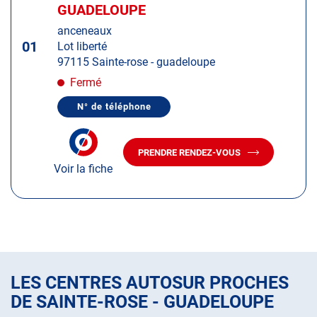
d'op
la
GUADELOUPE
:
touche
anceneaux
ENTRÉE
01
Lot liberté
pour
97115 Sainte-rose - guadeloupe
obtenir
de
Fermé
plus
N° de téléphone
amples
AFFICHER
LE
informations
NUMÉRO
DE
PRENDRE RENDEZ-VOUS
TÉLÉPHONE
AVEC
DU
Voir la fiche
LE
CENTRE
CENTRE
AUTOSUR
AUTOSUR
SAINTE-
ROSE
SAINTE-
-
ROSE
GUADELOUPE
-
GUADELOUPE
LES CENTRES AUTOSUR PROCHES
DE SAINTE-ROSE - GUADELOUPE