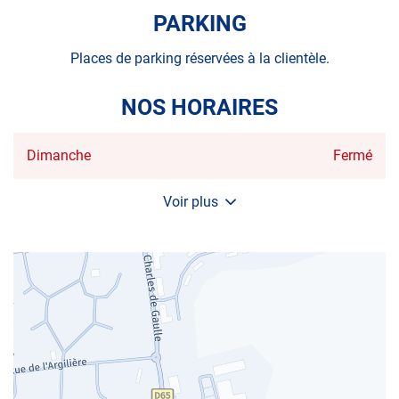
VENTE
PARKING
AUTOSUR
AUBEVOYE
Places de parking réservées à la clientèle.
NOS HORAIRES
Horaires
Dimanche
Fermé
d'ouverture
d'aujourd'hui
Voir plus
et
les
horaires
d'ouverture
du
centre
AUTOSUR
AUBEVOYE