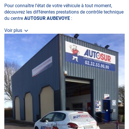
Pour connaître l’état de votre véhicule à tout moment,
découvrez les différentes prestations de contrôle technique
du centre
AUTOSUR AUBEVOYE
:
Voir plus
• le contrôle technique obligatoire
• la contre-visite
• le contrôle pollution
• le contrôle des véhicules hybrides ou électriques
• le contrôle technique des véhicules GPL/Gaz*
• le contrôle de la Catégorie L (moto, scooter, mobylette, 3
roues, quad, voiturette, voiture sans permis)
• le pré-contrôle contrôle technique ou contrôle technique
volontaire / partiel