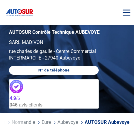
AUTOSUR
AUTOSUR Contrôle Technique AUBEVOYE
SARL MADIVON
rue charles de gaulle
-
Centre Commercial
INTERMARCHE
-
27940 Aubevoye
N° de téléphone
AFFICHER
LE
NUMÉRO
DE
TÉLÉPHONE
DU
4.9
/5
CENTRE
346
avis clients
AUTOSUR
AUBEVOYE
nce
Normandie
Eure
Aubevoye
AUTOSUR Aubevoye