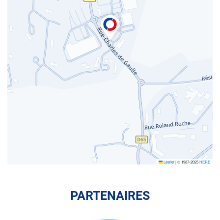
Leaflet
|
© 1987-2025
HERE
PARTENAIRES