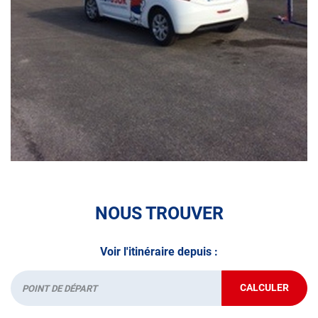
N’attendez plus pour votre sécurité et faire vérifier votre
véhicule : Prenez RDV dans votre
centre de contrôle
technique.
A très bientôt chez
AUTOSUR AUBEVOYE
.
*Prestation à vérifier auprès du centre
NOUS TROUVER
Voir l'itinéraire depuis :
CALCULER
JUSQU'AU
Départ
POINT
DE